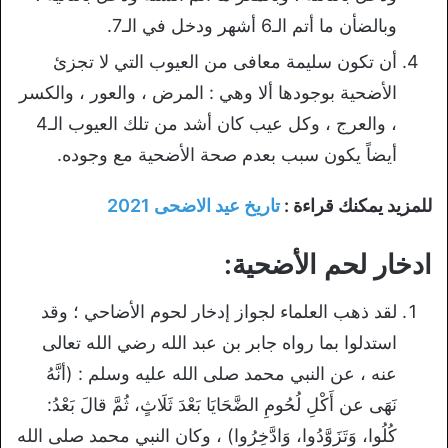
وبالضأن ما أتم الـ6 أشهر ودخل في الـ7.
أن تكون سليمة معافى من العيوب التي لا تجزئ
الأضحية بوجودها ألا وهي : المرض ، والعور ، والكسر
، والعرج ، وكل عيب كان أشد من تلك العيوب الـ4
أيضاً يكون سبب بعدم صحة الأضحية مع وجوده.
للمزيد يمكنك قراءة :
تاريخ عيد الاضحى 2021
ادخار لحم الأضحية:
لقد ذهب العلماء لجواز إدخار لحوم الأضاحي ؛ وقد
استدلوا بما رواه جابر بن عبد الله رضي الله تعالى
عنه ، عن النبي محمد صلى الله عليه وسلم : (أنَّهُ
نَهَى عن أَكْلِ لُحُومِ الضَّحَايَا بَعْدَ ثَلَاثٍ، ثُمَّ قالَ بَعْدُ:
كُلُوا، وَتَزَوَّدُوا، وَادَّخِرُوا) ، وكان النبي محمد صلى الله