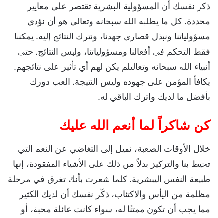
ذكر نفسك أن المسؤولية البشرية تقتصر على معايير
محددة. كل ما يطلبه الله سبحانه وتعالى هو أن نؤدي
مسؤولياتنا ونبذل قصارى جهدنا، ونترك النتائج إليه. يمكننا
فقط التحكم في أفعالنا ومسؤولياتنا، وليس النتائج. حتى
أنبياء الله سبحانه وتعالىلم يكن لهم أي تأثير على نتائجهم.
يكافأ المؤمن على جهوده وليس النتيجة. العب دورك
بأفضل ما لديك واترك الباقي له.
كن شاكراً لما أنعم الله عليك
خلال الأوقات الصعبة، نميل إلى التغاضي عن النعم التي
تحيط بنا والتركيز بدلاً من ذلك على الأشياء المفقودة، إنها
طبيعة النفس اليبشرية. كلما شعرت بأنك تغرق في مرحلة
مظلمة من اليأس والاكتئاب، ذكّر نفسك أن لديك الكثير
مما يجب أن تكون ممتنًا له، سواء كانت عائلة محبة، أو