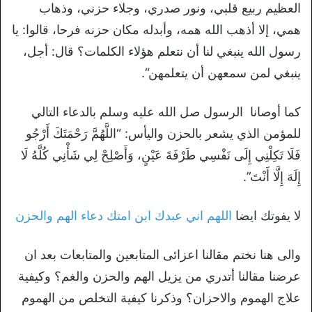
العظيم ربيع قلبي، ونور صدري، وجلاء حزني، وذهاب
همي، إلا أذهب الله همه، وأبدله مكان حزنه فرحا، قالوا: يا
رسول الله ينبغي لنا أن نتعلم هؤلاء الكلمات؟ قال: أجل،
ينبغي لمن سمعهن أن يتعلمهن
“.
كما أوصانا الرسول صل الله عليه وسلم بالدعاء التالي
للمؤمن الذي يشعر بالحزن واليأس: “اللَّهُمَّ رَحْمَتَكَ أَرْجُو
فَلَا تَكِلْنِي إِلَى نَفْسِي طَرْفَةَ عَيْنٍ، وَأَصْلِحْ لِي شَأْنِي كُلَّهُ لَا
إِلَهَ إِلَّا أَنْتَ”.
لا يفوتك ايضا
اللهم اني عبدك ابن امتك دعاء الهم والحزن
والى هنا نختم مقالنا اعزائى المتابعين والمتابعات بعد ان
عرضنا مقالنا أتدري من يزيل الهم والحزن والغم؟ وكيفية
علاج الهموم والاحزان؟ وذكرنا كيفية التخلص من الهموم