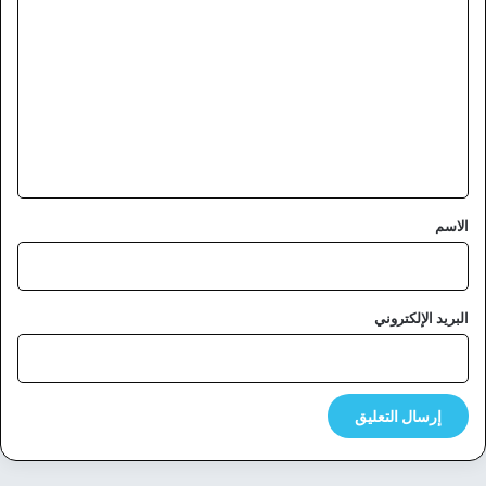
ل
ت
ع
ل
ي
ق
*
الاسم
البريد الإلكتروني