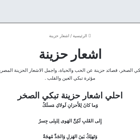
الرئيسية
/
اشعار حزينة
اشعار حزينة
ي الصخر، قصائد حزينة عن الحب والحياة، واجمل الاشعار الحزينة المصرية
مؤثرة تبكي العين والقلب .
احلي اشعار حزينة تبكي الصخر
وَما كانَ لِلأَحزانِ لَولاكِ مَسلَكٌ
إِلى القَلبِ لَكِنَّ الهَوى لِلبِلى جِسرُ
وَتَهلِكُ بَينَ الهَزلِ وَالجَدِّ مُهجَةٌ