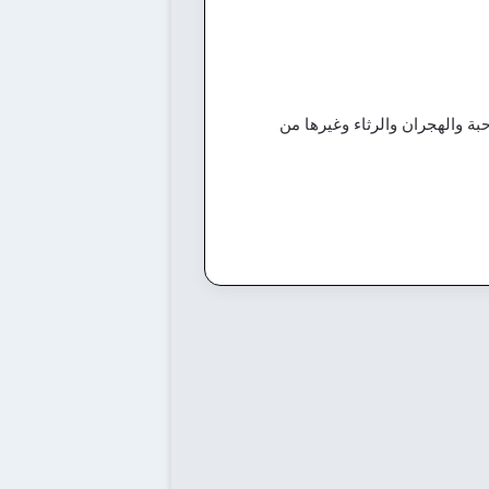
بة والهجران والرثاء وغيرها من
ر حزين
ائد عن الحرب:
يات شعرية تجسد
ألم والشجاعة والنصر