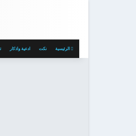
الرئيسية
نكت
ادعية واذكار
ت