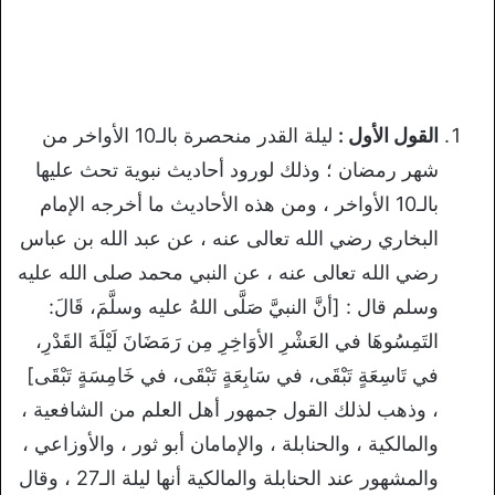
القول الأول :
ليلة القدر منحصرة بالـ10 الأواخر من
شهر رمضان ؛ وذلك لورود أحاديث نبوية تحث عليها
بالـ10 الأواخر ، ومن هذه الأحاديث ما أخرجه الإمام
البخاري رضي الله تعالى عنه ، عن عبد الله بن عباس
رضي الله تعالى عنه ، عن النبي محمد صلى الله عليه
وسلم قال : [أنَّ النبيَّ صَلَّى اللهُ عليه وسلَّمَ، قَالَ:
التَمِسُوهَا في العَشْرِ الأوَاخِرِ مِن رَمَضَانَ لَيْلَةَ القَدْرِ،
في تَاسِعَةٍ تَبْقَى، في سَابِعَةٍ تَبْقَى، في خَامِسَةٍ تَبْقَى]
، وذهب لذلك القول جمهور أهل العلم من الشافعية ،
والمالكية ، والحنابلة ، والإمامان أبو ثور ، والأوزاعي ،
والمشهور عند الحنابلة والمالكية أنها ليلة الـ27 ، وقال