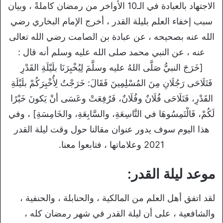
الاجتهاد بالعبادة في الـ10 الأواخر من رمضان كاملةً ، وبيان
سبب إخفاء العلم بليلة القدر ، أخرج الإمام البخاري رضي
الله عنه بصحيحه ، عن عبادة بن الصامت رضي الله تعالى
عنه ، عن النبي محمد صلى الله عليه وسلم أنه قال :
[خَرَجَ النبيُّ صَلَّى اللهُ عليه وسلَّمَ لِيُخْبِرَنَا بلَيْلَةِ القَدْرِ
فَتَلَاحَى رَجُلَانِ مِنَ المُسْلِمِينَ فَقَالَ: خَرَجْتُ لِأُخْبِرَكُمْ بلَيْلَةِ
القَدْرِ، فَتَلَاحَى فُلَانٌ وفُلَانٌ، فَرُفِعَتْ وعَسَى أنْ يَكونَ خَيْرًا
لَكُمْ، فَالْتَمِسُوهَا في التَّاسِعَةِ، والسَّابِعَةِ، والخَامِسَةِ] ، وفي
هذا اليوم سوف يدور عنوان مقالنا حول وقت ليلة القدر
2021 وعلاماتها ، فتابعوا معنا.
موعد ليلة القدر:
لقد اتفق أهل العلم من المالكية ، والحنابلة ، والحنفية ،
والشافعية ، على أن ليلة القدر في شهر رمضان كله ،