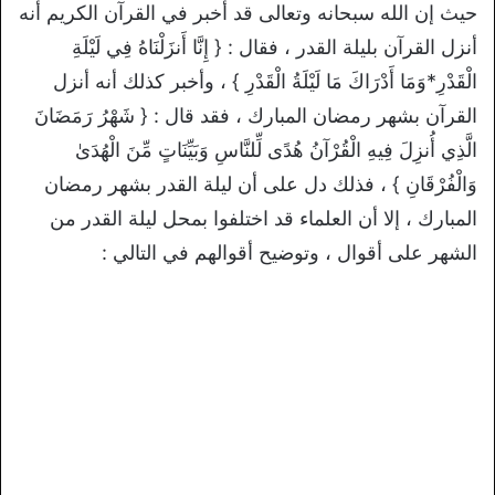
حيث إن الله سبحانه وتعالى قد أخبر في القرآن الكريم أنه
أنزل القرآن بليلة القدر ، فقال : { إِنَّا أَنزَلْنَاهُ فِي لَيْلَةِ
الْقَدْرِ*وَمَا أَدْرَاكَ مَا لَيْلَةُ الْقَدْرِ } ، وأخبر كذلك أنه أنزل
القرآن بشهر رمضان المبارك ، فقد قال : { شَهْرُ رَمَضَانَ
الَّذِي أُنزِلَ فِيهِ الْقُرْآنُ هُدًى لِّلنَّاسِ وَبَيِّنَاتٍ مِّنَ الْهُدَىٰ
وَالْفُرْقَانِ } ، فذلك دل على أن ليلة القدر بشهر رمضان
المبارك ، إلا أن العلماء قد اختلفوا بمحل ليلة القدر من
الشهر على أقوال ، وتوضيح أقوالهم في التالي :