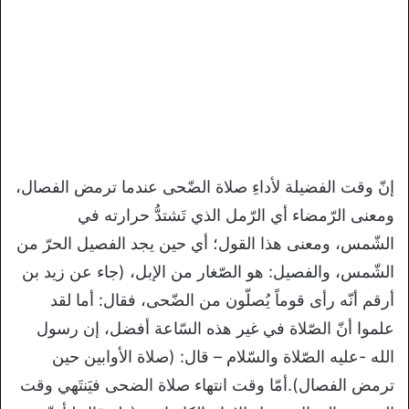
إنّ وقت الفضيلة لأداءِ صلاة الضّحى عندما ترمض الفصال،
ومعنى الرّمضاء أي الرّمل الذي تَشتدُّ حرارته في
الشّمس، ومعنى هذا القول؛ أي حين يجد الفصيل الحرّ من
الشّمس، والفصيل: هو الصّغار من الإبل، (جاء عن زيد بن
أرقم أنّه رأى قوماً يُصلّون من الضّحى، فقال: أما لقد
علموا أنّ الصّلاة في غير هذه السّاعة أفضل، إن رسول
الله -عليه الصّلاة والسّلام – قال: (صلاة الأوابين حين
ترمض الفصال).أمّا وقت انتهاء صلاة الضحى فيَنتَهي وقت