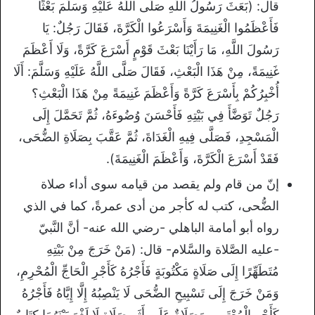
قال: (بَعَثَ رَسُولُ اللَّهِ صَلَّى اللَّهُ عَلَيْهِ وَسَلَّمَ بَعْثًا
فَأَعْظَمُوا الْغَنِيمَةَ وَأَسْرَعُوا الْكَرَّةَ، فَقَالَ رَجُلٌ: يَا
رَسُولَ اللَّهِ، مَا رَأَيْنَا بَعْثَ قَوْمٍ أَسْرَعَ كَرَّةً، وَلَا أَعْظَمَ
غَنِيمَةً، مِنْ هَذَا الْبَعْثِ، فَقَالَ صَلَّى اللَّهُ عَلَيْهِ وَسَلَّمَ: أَلَا
أُخْبِرُكُمْ بِأَسْرَعَ كَرَّةً وَأَعْظَمَ غَنِيمَةً مِنْ هَذَا الْبَعْثِ؟
رَجُلٌ تَوَضَّأَ فِي بَيْتِهِ فَأَحْسَنَ وُضُوءَهُ، ثُمَّ تَحَمَّلَ إِلَى
الْمَسْجِدِ، فَصَلَّى فِيهِ الْغَدَاةَ، ثُمَّ عَقَّبَ بِصَلَاةِ الضُّحَى،
فَقَدْ أَسْرَعَ الْكَرَّةَ، وَأَعْظَمَ الْغَنِيمَةَ).
إنّ من قام ولم يقصد من قيامه سوى أداء صلاة
الضُّحى، كتب له كأجر من أدى عمرةً، كما في الذي
رواه أبو أمامة الباهلي -رضي الله عنه- أنَّ النَّبيّ
-عليه الصَّلاة والسَّلام- قال: (مَنْ خَرَجَ مِنْ بَيْتِهِ
مُتَطَهِّرًا إِلَى صَلَاةٍ مَكْتُوبَةٍ فَأَجْرُهُ كَأَجْرِ الْحَاجِّ الْمُحْرِمِ،
وَمَنْ خَرَجَ إِلَى تَسْبِيحِ الضُّحَى لَا يَنْصِبُهُ إِلَّا إِيَّاهُ فَأَجْرُهُ
كَأَجْرِ الْمُعْتَمِرِ، وَصَلَاةٌ عَلَى أَثَرِ صَلَاةٍ لَا لَغْوَ بَيْنَهُمَا كِتَابٌ