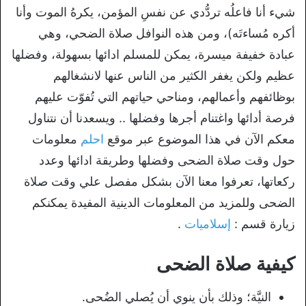
شيء أنا فاعلُه تردُّدي عن نفسِ المؤمن، يكرهُ الموت وأنا
أكره مُساءتَه)، ومن هذه النوافل صلاة الضحي، وهي
عبادة خفيفة ميسرة، يمكن للمسلم ادائها بسهولة، وفضلها
عظيم ولكن يغفر الكثير من الناس عنها لانشغالهم
بوظائفهم وأعمالهم، ومناحي حياتهم التي تُفوّت عليهم
فرصة أدائها واغتنام أجرها وفضلها .. ويسعدنا أن نتناول
معكم الآن في هذا الموضوع عبر موقع
احلم
معلومات
حول وقت صلاة الضحى وفضلها وطريقة ادائها وعدد
ركعاتها، تعرفوا معنا الآن بشكل مفصل علي وقت صلاة
الضحى وللمزيد من المعلومات الدينية المفيدة يمكنكم
زيارة قسم :
إسلاميات
.
كيفية صلاة الضحى
النيَّة؛ وذلك بأن ينوي أن يُصلي الضُحى.