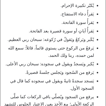
يُكبّر تكبيرة الإحرام.
يَقرأُ دعاء الاستفتاح.
يَقرأُ سورة الفاتحة.
يَقرأُ آياتٍ أو سورة قصيرة بعد الفاتحة.
يُكَبر ويَركعُ ويَقولُ في رُكوعه: سبحان ربي العظيم.
يَرفعُ من الركوع حتى يستوي قائماً، قائلاً: سمع الله
لمن حمده، ربنا ولك الحمد.
يُكبر ويَسجدُ ويقول في سجوده: سبحان ربي الأعلى.
يَرفع من السُجود ويَجلس جلسةً قصيرةً.
يَسجد سجدةً ثانيةً ويقول في سجوده كما قال في
السجود الأول.
يرفع من السجود ويُصلّي باقي الركعات كما صلَّى
الركعة الأولى؛ مع الأخذ بعين الاعتبار الجلوس للتشهد