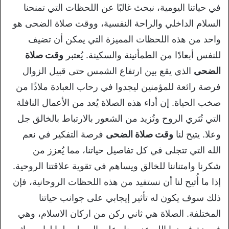
في حياتنا اليومية، نبحث غالبًا عن اللحظات التي تمنحنا
السلام الداخلي والراحة النفسية، ووقت صلاة الضحى هو
واحد من هذه اللحظات المميزة التي يمكن أن تضيف
للنفس أبعادًا من الطمأنينة والسكينة. يُعتبر
وقت صلاة
الضحى
الذي يقع بين ارتفاع الشمس حتى قبيل الزوال
فرصة رائعة للمؤمنين ليجدوا في رحاب العبادة ملاذًا من
صخب الحياة. إن أداء هذه الصلاة يُعد من الأعمال النافلة
التي تُثري الروح وتُزيد من الشعور بالارتباط بالخالق جل
وعلا. يتيح لنا
وقت صلاة الضحى
فرصة التفكير في نعم
الله التي تتجلى في كل تفاصيل حياتنا، مما يُعزز من
شكرنا وامتناننا للخالق ويساهم في تقوية علاقتنا الروحية.
إذا ما أُتيح لنا أن نستفيد من هذه اللحظات الروحانية، فإن
ذلك سوف يكون له تأثير إيجابي على جوانب حياتنا
المختلفة. الصلاة هي ثاني ركن من اركان الاسلام، وهي