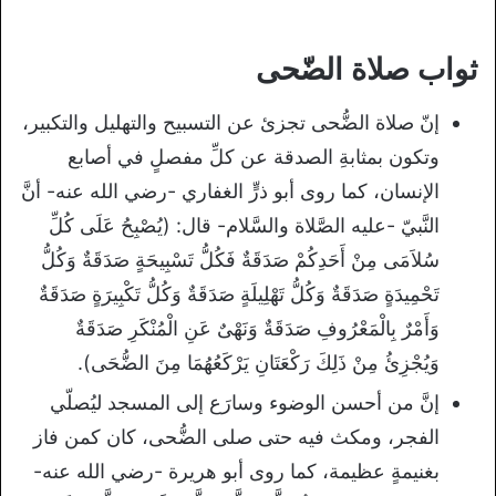
ثواب صلاة الضّحى
إنّ صلاة الضُّحى تجزئ عن التسبيح والتهليل والتكبير،
وتكون بمثابةِ الصدقة عن كلِّ مفصلٍ في أصابع
الإنسان، كما روى أبو ذرٍّ الغفاري -رضي الله عنه- أنَّ
النَّبيّ -عليه الصَّلاة والسَّلام- قال: (يُصْبِحُ عَلَى كُلِّ
سُلاَمَى مِنْ أَحَدِكُمْ صَدَقَةٌ فَكُلُّ تَسْبِيحَةٍ صَدَقَةٌ وَكُلُّ
تَحْمِيدَةٍ صَدَقَةٌ وَكُلُّ تَهْلِيلَةٍ صَدَقَةٌ وَكُلُّ تَكْبِيرَةٍ صَدَقَةٌ
وَأَمْرٌ بِالْمَعْرُوفِ صَدَقَةٌ وَنَهْىٌ عَنِ الْمُنْكَرِ صَدَقَةٌ
وَيُجْزِئُ مِنْ ذَلِكَ رَكْعَتَانِ يَرْكَعُهُمَا مِنَ الضُّحَى).
إنَّ من أحسن الوضوء وسارَع إلى المسجد ليُصلّي
الفجر، ومكث فيه حتى صلى الضُّحى، كان كمن فاز
بغنيمةٍ عظيمة، كما روى أبو هريرة -رضي الله عنه-