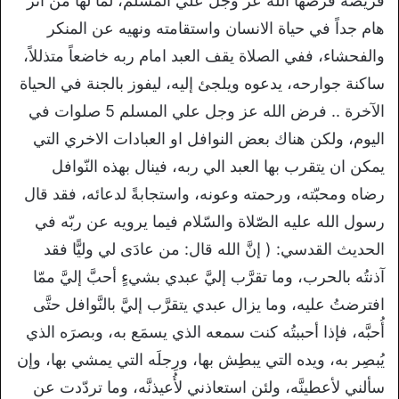
فريضة فرضها الله عز وجل علي المسلم، لما لها من اثر
هام جداً في حياة الانسان واستقامته ونهيه عن المنكر
والفحشاء، ففي الصلاة يقف العبد امام ربه خاضعاً متذللاً،
ساكنة جوارحه، يدعوه ويلجئ إليه، ليفوز بالجنة في الحياة
الآخرة .. فرض الله عز وجل علي المسلم 5 صلوات في
اليوم، ولكن هناك بعض النوافل او العبادات الاخري التي
يمكن ان يتقرب بها العبد الي ربه، فينال بهذه النّوافل
رضاه ومحبّته، ورحمته وعونه، واستجابةً لدعائه، فقد قال
رسول الله عليه الصّلاة والسّلام فيما يرويه عن ربّه في
الحديث القدسي: ( إنَّ الله قال: من عادَى لي وليًّا فقد
آذنتُه بالحرب، وما تقرَّب إليَّ عبدي بشيءٍ أحبَّ إليَّ ممّا
افترضتُ عليه، وما يزال عبدي يتقرَّب إليَّ بالنَّوافل حتَّى
أُحبَّه، فإذا أحببتُه كنت سمعه الذي يسمَع به، وبصرَه الذي
يُبصِر به، ويده التي يبطِش بها، ورِجلَه التي يمشي بها، وإن
سألني لأعطينَّه، ولئن استعاذني لأُعيذنَّه، وما تردّدت عن