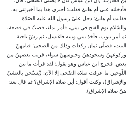
بن الحارث: (أنّ ابن عباس كان لا يُصلّي الضّحى، قال:
فأدخلته على أم هانئ فقلت: أخبري هذا بما أخبرتني به.
فقالت أم هانئ: دخل عليّ رسول الله عليه الصّلاة
والسّلام يوم الفتح في بيتي، فأمر بماء، فصبّ في قصعة،
ثم أمر بثوب، فأخذ بيني وبينه فاغتسل، ثم رشّ ناحية
البيت، فصلّى ثمان ركعات وذلك من الضحى؛ قيامهنّ
وركوعهنّ وسجودهنّ وجلوسهنّ سواء، قريب بعضهنّ من
بعض. فخرج ابن عباس وهو يقول: لقد قرأت ما بين
اللّوحين ما عرفت صلاة الضّحى إلا الآن: (يُسبّحن بالعشيّ
والإشراق)، وكنت أقول: أين صلاة الإشراق؟ ثم قال بعد:
هنّ صلاة الإشراق).