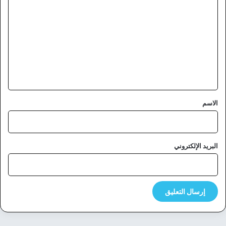
ل
ت
ع
ل
ي
ق
*
الاسم
البريد الإلكتروني