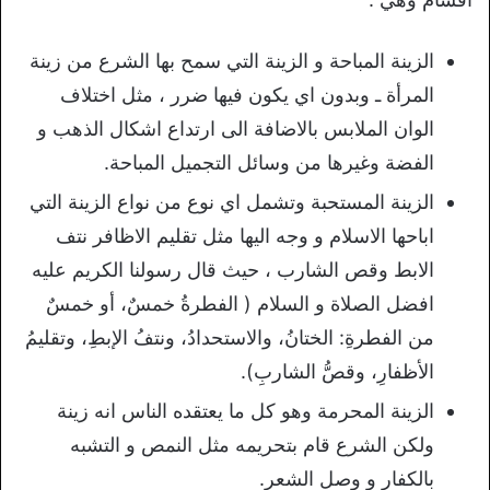
الزينة المباحة و الزينة التي سمح بها الشرع من زينة
المرأة ـ وبدون اي يكون فيها ضرر ، مثل اختلاف
الوان الملابس بالاضافة الى ارتداع اشكال الذهب و
الفضة وغيرها من وسائل التجميل المباحة.
الزينة المستحبة وتشمل اي نوع من نواع الزينة التي
اباحها الاسلام و وجه اليها مثل تقليم الاظافر نتف
الابط وقص الشارب ، حيث قال رسولنا الكريم عليه
افضل الصلاة و السلام ( الفطرةُ خمسٌ، أو خمسٌ
من الفطرةِ: الختانُ، والاستحدادُ، ونتفُ الإبطِ، وتقليمُ
الأظفارِ، وقصُّ الشاربِ).
الزينة المحرمة وهو كل ما يعتقده الناس انه زينة
ولكن الشرع قام بتحريمه مثل النمص و التشبه
بالكفار و وصل الشعر.