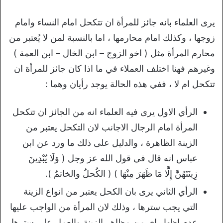
يرى العلماء بانه جائز للمرأة ان تتكحل امام النساء وامام
زوجها ، وكذلك امام محارمها ، اما بالنسبة لمن لا يُعتبر من
محارم المرأة مثل ( اخو الزوج – ابن الخال – ابن العمة )
وغيرهم فهنا اختلف العملاء في ما اذا كان جائز للمرأة ان
تتكحل ام لا ، ففي هذه الحالة يوجد رأيان وهما :
الرأي الاول يرى فيه العلماء انه من الجائز ان تتكحل
المرأة امام الرجال الاجانب لان التكحل يعتبر من
الزينة الظاهرة ، والدليل على ذلك ما ورد عن ابن
عباس انه قال في قول الله عز وجل ( وَلَا يُبْدِينَ
زِينَتَهُنَّ إِلَّا مَا ظَهَرَ مِنْهَا ) ( الكُحلُ والخاتمُ ).
الرأي الثاني يرى بان الكحل يعتبر من انواع الزينة
التي يجب سترها ، وذلك لان المرأة من الواجب عليها
عدم اظهار اي من مظاهر الزينة والعمل على سترها