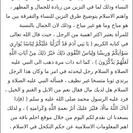
النساء وذلك لما في التزين من زيادة للجمال و المظهر ،
واهتم الاسلام يتوضيح طرق التزين للنساء والتفرقة بين ما
هو مباح وما هو غير مباح ، وذلك لان الجمال بالنسبة
للمرأة يعتبر اكثر اهمية من الرجل ، حيث قال الله تعالى
في كتابه الكريم ( يَا بَنِي آدَمَ قَدْ أَنْزَلْنَا عَلَيْكُمْ لِبَاسًا يُوَارِي
سَوْآتِكُمْ وَرِيشًا وَلِبَاسُ التَّقْوَى ذَلِكَ خَيْرٌ ذَلِكَ مِنْ آيَاتِ اللَّهِ
لَعَلَّهُمْ يَذَّكَّرُونَ ) ، كما انه ذات مرة ذهب الى النبي عليه
الصلاة و السلام رجل ليحدثه في امر ما وكان هذا الرجل
يرتدي ثوبا متسخا غير نظيف ، فسأله النبي عليه الصلاة و
السلام هل لديك مال فقال نعم من الابل و الغنم و الخيل ،
فرد عليه الرسول محمد صلى الله عليه و سلم ( (فإذا
آتاكَ اللَّهُ مالًا، فليُرَ عليكَ أثرُ نعمةِ اللَّهِ وَكَرامتِهِ ) ، و لذلك
يسعدنا ان نقدم لكم اليوم من خلال موقع احلم باقة من
اهم المعلومات الاسلامية عن حكم التكحل في الاسلام ،