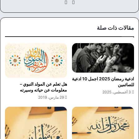
موق
في
ع
سب
الوي
وك
ب
مقالات ذات صلة
ادعية رمضان 2025 اجمل 10 ادعية
هل تعلم عن المولد النبوي –
للصائمين
معلومات عن حياته وسيرته
3 أغسطس، 2025
29 مارس، 2019