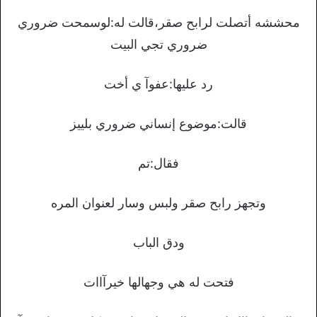
محششه أتصلت لرابح صقر،قالت له:لوسمحت ضروري
ضروري تجي البيت
رد عليها:عفوآ ي أخت
قالت:موضوع إنساني ضروري بلييز
فقال:تم
وتجهز رابح صقر ولبس وسار لعنوان المره
ودق الباب
فتحت له هي وجهالها خيرآاات