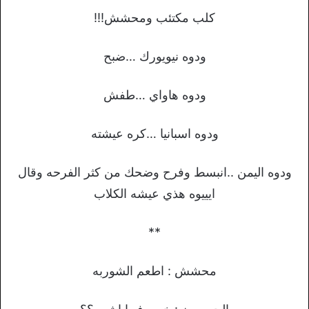
كلب مكتئب ومحشش!!!
ودوه نيويورك …ضبح
ودوه هاواي …طفش
ودوه اسبانيا …كره عيشته
ودوه اليمن ..انبسط وفرح وضحك من كثر الفرحه وقال
ايييوه هذي عيشه الكلاب
**
ﻣﺤﺸﺶ : اطعم ﺍﻟﺸﻮﺭﺑﻪ