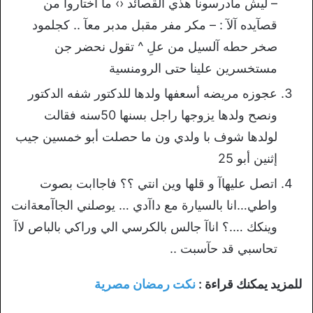
– ﻟﻴﺶ ﻣﺂﺩﺭﺳﻮﻧﺂ هذﻱ ﺍﻟﻘﺼﺂﺋﺪ ‹› ﻣﺂ ﺁﺧﺘﺂﺭﻭﺁ ﻣﻦ
ﻗﺼﺂﻳﺪﻩ ﺁﻵ : – ﻣﻜﺮ ﻣﻔﺮ ﻣﻘﺒﻞ ﻣﺪﺑﺮ ﻣﻌﺂ .. ﻛﺠﻠﻤﻮﺩ
ﺻﺨﺮ ﺣﻄﻪ ﺁﻟﺴﻴﻞ ﻣﻦ ﻋﻞِ ^ ﺗﻘﻮﻝ نحضر ﺟﻦ
ﻣﺴﺘﺨﺴﺮﻳﻦ ﻋﻠﻴﻨﺎ ﺣﺘﻰ الرومنسية
عجوزه مريضه أسعفها ولدها للدكتور شفه الدكتور
ونصح ولدها يزوجها راجل بسنها 50سنه فقالت
لولدها شوف با ولدي ون ما حصلت أبو خمسين جيب
إثنين أبو 25
ﺍﺗﺼﻞ ﻋﻠﻴﻬﺎآ ﻭ ﻗﻠﻬﺎ ﻭين ﺍﻧﺘﻲ ؟؟ ﻓﺎﺟﺎﺍﺑﺖ بصوت
واطي…ﺍﻧﺎ بالسيارة ﻣﻊ ﺩﺍآﺩﻱ … ﻳﻮﺻﻠﻨﻲ ﺍﻟﺠﺎآﻣﻌﺔانت
وينكك ….؟ ﺍﻧﺎآ جالس ﺑﺎﻟﻜﺮﺳﻲ ﺍﻟﻲ ﻭﺭﺍﻛﻲ ﺑﺎﻟﺒﺎﺹ ﻻآ
تحاسبي قد حآسبت ..
للمزيد يمكنك قراءة :
نكت رمضان مصرية