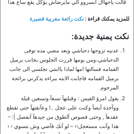
قالت ياجهاال ابسروو الي مايرضاش يؤكل يقع ساع هذآ
للمزيد يمكنك قراءة :
نكت رائعة مغربية قصيرة
نكت يمنية جديدة:
عدنيه تزوجها دحباشي وبعد مضي مده توفى
الدحباشي،ومن يومها قررت الجلوس بجانب برميل
القمامه فسالتها امها لمادا ياابنتي تجلسي الى جانب
برميل القمامه فاجابت الابنه ببراءه يدكرني برائحة
المرحوم
ﻳﻘﻮﻝ ﺍﻣﺮﺅ ﺍﻟﻘﻴﺲ : ﻭﻗﺒﻠﺘﻬﺂ ﺗﺴﻌﺂ.ﻭﺗﺴﻌﻴﻦ ﻗﺒﻠﺔ
ﻭﻭﺁﺣﺪﺓ ﺁﻳﻀﺂ ﻭﻛﻨﺖ ﻋﻠﻰ ﻋﺠﻞ ..! ﻭﻋﺂﻧﻘﺘﻬﺂ ﺣﺘﻰ ﺗﻘﻄﻊ
ﻋﻘﺪﻫﺂ , ﻭﺣﺘﻰ ﻓﺼﻮﺹ ﺁﻟﻄﻮﻕ ﻣﻦ ﺟﻴﺪﻫﺂ ﺁﻧﻔﺼﻞ |: –
ﻫﺬا ﻭﺁﻧﺖ ﻣستعجل‹› – ﻟﻮ ﺁﻧﻚ ﻓﺂﺿﻲ وش ﺑﺘﺴﻮﻱ › ‹