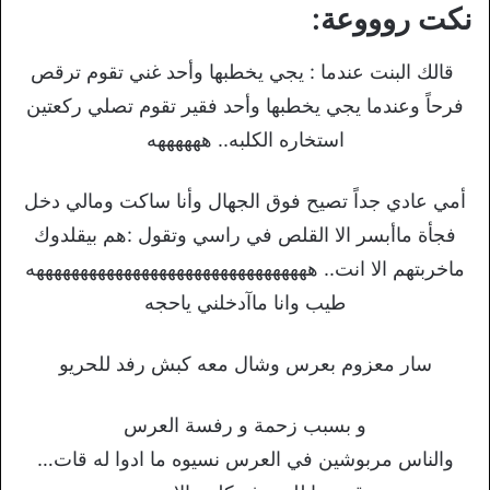
نكت روووعة:
‏قالك البنت عندما : يجي يخطبها وأحد غني تقوم ترقص
فرحاً وعندما يجي يخطبها وأحد فقير تقوم تصلي ركعتين
استخاره الكلبه.. ههههههه
ﺃﻣﻲ ﻋﺎﺩﻱ ﺟﺪﺍً تصيح فوق الجهال ﻭﺃﻧﺎ ﺳﺎكت ﻭﻣﺎﻟﻲ ﺩﺧﻞ
ﻓﺠﺄﺓ ماأبسر الا القلص في ﺭﺍﺳﻲ وﺗﻘﻮﻝ :هم بيقلدوك
ماخربتهم الا انت.. ههههههههههههههههههههههههههههههههه
طيب وانا ماآدخلني ياحجه
سار معزوم بعرس وشال معه كبش رفد للحريو
و بسبب زحمة و رفسة العرس
والناس مربوشين في العرس نسيوه ما ادوا له قات…