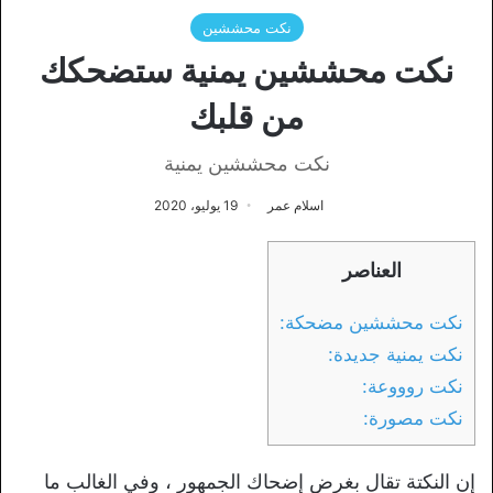
نكت محششين
نكت محششين يمنية ستضحكك
من قلبك
نكت محششين يمنية
اسلام عمر
19 يوليو، 2020
العناصر
نكت محششين مضحكة:
نكت يمنية جديدة:
نكت روووعة:
نكت مصورة:
إن النكتة تقال بغرض إضحاك الجمهور ، وفي الغالب ما