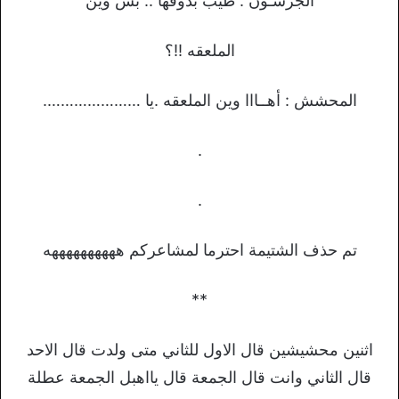
ﺍﻟﺠﺮﺳـﻮﻥ : ﻃﻴﺐ بذﻭﻗﻬﺎ .. ﺑﺲ ﻭﻳﻦ
ﺍﻟﻤﻠﻌﻘﻪ !!؟
ﺍﻟﻤﺤﺸﺶ : ﺃﻫــﺎﺍﺍ ﻭﻳﻦ ﺍﻟﻤﻠﻌﻘﻪ .يا ………………….
.
.
تم حذف الشتيمة احترما لمشاعركم ههههههههههه
**
اثنين محشيشين قال الاول للثاني متى ولدت قال الاحد
قال الثاني وانت قال الجمعة قال يااهبل الجمعة عطلة