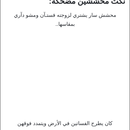
نكت محششين مضحكة:
محشش سار يشتري لزوجته فستـآن ومشو دآري
بمقاسها..
كان يطرح الفساتين في الأرض ويتمدد فوقهن