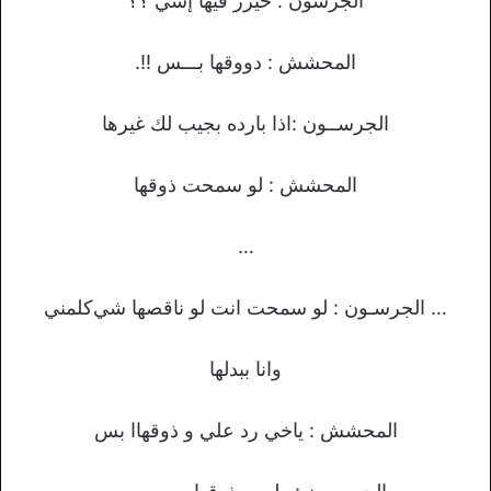
ﺍﻟﺠﺮﺳﻮﻥ : ﺧﻴﺮﺭ ﻓﻴﻬﺎ ﺇﺷﻲ ؟؟
ﺍﻟﻤﺤﺸﺶ : دﻭﻭﻗﻬﺎ ﺑـــﺲ !!.
ﺍﻟﺠﺮﺳــﻮﻥ :ﺍﺫﺍ ﺑﺎﺭﺩﻩ بجيب لك غيرها
ﺍﻟﻤﺤﺸﺶ : ﻟﻮ ﺳﻤﺤﺖ ذﻭﻗﻬﺎ
…
… ﺍﻟﺠﺮﺳـﻮﻥ : ﻟﻮ ﺳﻤﺤﺖ ﺍﻧﺖ ﻟﻮ ﻧﺎﻗﺼﻬﺎ ﺷﻲكلمني
ﻭﺍﻧﺎ ﺑﺒﺪﻟﻬﺎ
ﺍﻟﻤﺤﺸﺶ : ﻳﺎﺧﻲ ﺭﺩ ﻋﻠﻲ ﻭ ذﻭﻗﻬﺎﺍ ﺑﺲ