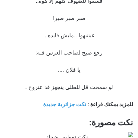
قسموا للضيوف كلهم إلا هوه..
صبر صبر صبر!
عينتبهوا ..مابش فايده…
رجع صيح لصاحب العرس قله:
يا فلان ….
لو سمحت قل للطلي يتجهز قد عنروح .
للمزيد يمكنك قراءة :
نكت جزائرية جديدة
نكت مصورة: