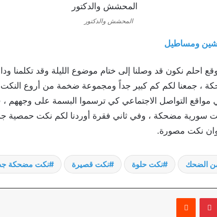
المحشش والدكتور
ين ومساطيل
 موقع احلم نكون قد وصلنا إلى ختام موضوع الليلة وقد تكلمنا ود
معنا لكم كم كبير جداً ومجموعة ضخمة من أروع النكت الحدي
 مواقع التواصل الاجتماعي كي ترسموا البسمة على وجههم ، فق
ت سورية مضحكة ، وفي ثاني فقرة أوردنا لكم نكت حمصية جد
نوان نكت مصورة.
ن الضحك
نكت حلوة
نكت قصيرة
نكت مضحكة جد
بينتيريست
‏Reddit