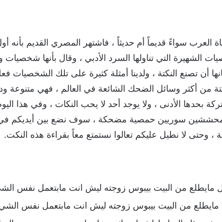
العرب سواءً قديماً أم حديثاً ، فاشتهر المصري القديم بأنه أو
 الشهيرة التي تناولها السرد الأدبي ، وقال بأنها شخصيات و
 أن تصنع النكتة ، ولدينا أمثلة كثيرة على تلك الشخصيات فعلى
كتة من أكثر وسائل الضحك الشائعة في العالم ، فهي متنوعة و
كة بحدها الأدنى ، ولا يوجد أحد لا يحب النكات ، وفي هذا اليوم
محششين سوريين حمصية مضحكة ، سوف نضع بين أيديكم في ه
، وحتى لا نطيل عليكم تعالوا نستمتع معاً بقراءة هذه النكت.
بل مايطلع من البيت بيبوس زوجته ليش انت مابتعمل نفس الشي
ل مايطلع من البيت بيبوس زوجته ليش انت مابتعمل نفس الشي 