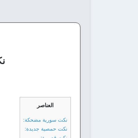
ن
العناصر
نكت سورية مضحكة:
نكت حمصية جديدة:
نكت قصيرة: