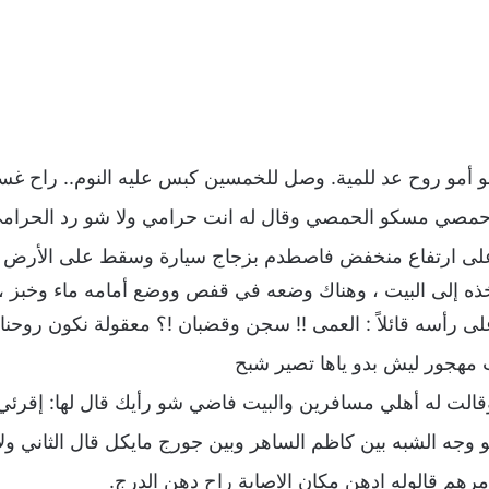
لو أمو روح عد للمية. وصل للخمسين كبس عليه النوم.. راح 
مصي مسكو الحمصي وقال له انت حرامي ولا شو رد الحرامي ق
ى ارتفاع منخفض فاصطدم بزجاج سيارة وسقط على الأرض ،
ذه إلى البيت ، وهناك وضعه في قفص ووضع أمامه ماء وخبز ،
 رأسه قائلاً : العمى !! سجن وقضبان !؟ معقولة نكون روحناه 
هجور ليش بدو ياها تصير شبح
لت له أهلي مسافرين والبيت فاضي شو رأيك قال لها: إقرئي 
و وجه الشبه بين كاظم الساهر وبين جورج مايكل قال الثاني و
م قالوله ادهن مكان الاصابة راح دهن الدرج.