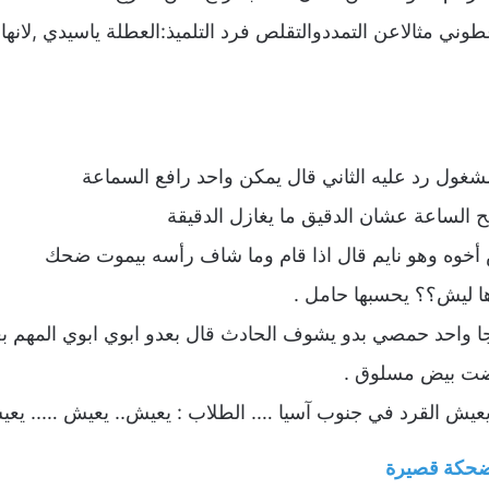
ل رد عليه الثاني قال يمكن واحد رافع السماعة
ح الساعة عشان الدقيق ما يغازل الدقيقة
 وهو نايم قال اذا قام وما شاف رأسه بيموت ضحك
ها ليش؟؟ يحسبها حامل .
 واحد حمصي بدو يشوف الحادث قال بعدو ابوي ابوي المهم ب
اضت بيض مسلوق .
يعيش القرد في جنوب آسيا …. الطلاب : يعيش.. يعيش ….. يع