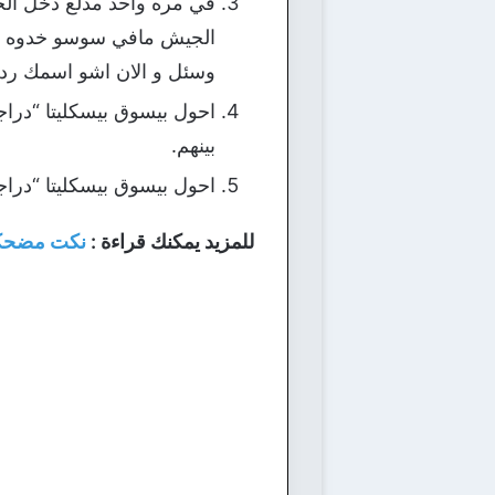
في مره واحد مدلع دخل ال
الجيش مافي سوسو خدوه عل
وسئل و الان اشو اسمك ر
احول بيسوق بيسكليتا “دراج
بينهم.
احول بيسوق بيسكليتا “دراج
للمزيد يمكنك قراءة :
نكت مضحك