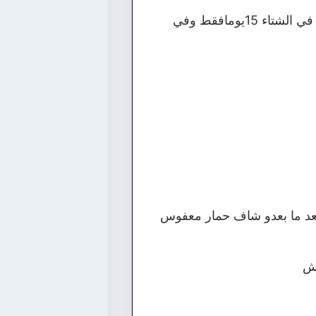
سال الاستاد التلاميذ قائلا:اعطوني مثالاعن التمددوالتقلص فرد التلميذ:العطلة ياسيدي ,لانها في الشتاء 15يومافقط وفي
عد ما بعدو شاف حمار معفوس
يش