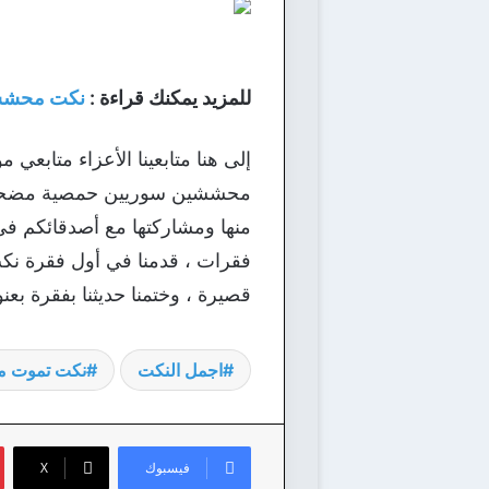
للمزيد يمكنك قراءة :
نكت محشش
إلى هنا متابعينا الأعزاء متابعي
محششين سوريين حمصية مضحكة ، ج
منها ومشاركتها مع أصدقائكم في
فقرات ، قدمنا في أول فقرة نك
قصيرة ، وختمنا حديثنا بفقرة بع
اجمل النكت
نكت تموت م
فيسبوك
‫X