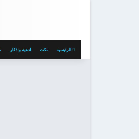
الرئيسية
نكت
ادعية واذكار
ت