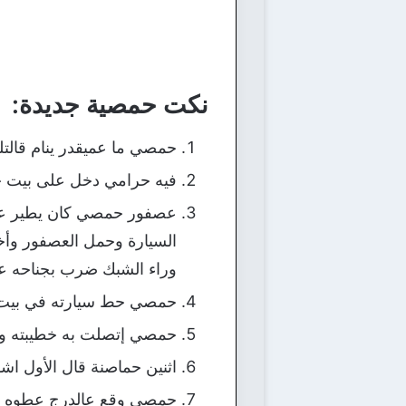
نكت حمصية جديدة:
حمصي ما عميقدر ينام قالت
فيه حرامي دخل على بيت ح
عصفور حمصي كان يطير عل
السيارة وحمل العصفور وأخ
وراء الشبك ضرب بجناحه على
حمصي حط سيارته في بيت م
حمصي إتصلت به خطيبته وقا
اثنين حماصنة قال الأول اش
حمصي وقع عالدرج عطوه مره