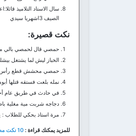
الصيف 3اشهريا سيدي
نكت قصيرة:
حمصي قال لحمصي بالي مشغو
الخباز ليش لما يشتغل بيشل
حمصي محشش قطع رأس أخوه
نمله بلعت فستقه قتلها أبو
في حادث في طريق عام أجا
دجاجه شربت مية مغلية ب
مرة استاذ بحكي للطلاب : 
للمزيد يمكنك قراءة :
10 نكت مضحكة قصيرة