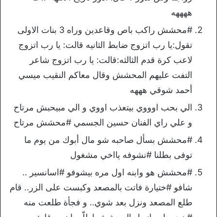
ههههه
#محشش راكب باص وقاعدين وراه 3 بنات الاولى
تقول:يا رب اتزوج ضابط الثانيه قالت: يا رب اتزوج
لاعب كرة قدم الثالثه:قالت: يا رب اتزوج شاعر
التفت عليهم المحشش وقال معاكم النقيب ميسي
أحمد شوقي هههه
الي بحب اوووي بيتعذب اووي و الي مبيحبش مرتاح
و علي راي الفنان حسين الجسمي #محشش مرتاح
#محشش بسأل صاحبه شو مال أبوك من يوم ما
توفى بطلنا #نشوفه يااخي مشغول
#محشش هو وابنه اول مره بيشوفو #اسانسير ..
شافو #ختيارة فاتت بالمصعد وكبست على الزر.. قام
طلع المصعد ونزل بعد شوي.. و فجأة طلعت منه