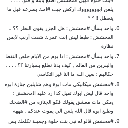
#بنت حلوه انهبل المحشش اطلّع بابنه و قلو: . . . .
يلعن ابوووووووك اركض جيب #امك بسرعه قبل ما
يتعطل !! ^_^
واحد بسأل #محشش : هل الجزر يقوي النظر ؟؟ ..
المحشش : طبعا ليش إنت عمرك شفت أرنب لابس
نظارة
واحد بسأل #محشش : اذا يوم من الايام خلص النفط
والبنزين من العالم , كيف بدنا نطلع بسيارتنا ؟؟ . . . .
حكالهم : بعين الله ما النا غير التكاسي
#محشش ﻣﻴﻜﺎﻧﻴﻜﻲ مات ابوة وهم ﺷﺎﻳﻠﻴﻦ ﺟﻨﺎﺯﺓ ﺍﺑﻮﻩ
ﻭﺍﺣﺪ ﻗﺎﻝ ﻟﻴش ﺍﺑﻮﻙ ثقيل كذا ﺭﺩ ﻋﻠﻴﻪ ﺍﻟمحشش :
ﻳمكن ﻣﺎﺕ ﻣﻌﺸﻖ يقولك فكو الجنازه من #الضحك
وطلع ابوه قال الله يلعن الي يموت عندكم . هههه
#محشش قالو له تبي بنت حلوة وجميلة تكلمك بس