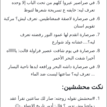
في صراصير عبروا كلهم من تحت الباب إلا وحده
تعرف ليه: خايفه ع تسريحة شعرها لتبوظ
فى صرصارة لاصقة فىمغناطيس. تعرف ليش؟ مركبة
تقويم اسنان
صرصارة اتقدم لها عمود النور رفضته تعرف
ليه؟….عشانه ولد شوارع
صرصارة في يوم شافت عصير فراولة قالت: يااااااه
أخيرا شفت البحر الأحمر
في صرصارة داشه البحر ورافعه ايدها ناحية اليسار
… تعرف ليه؟ ساعتها ليست ضد الماء
نكت محششين:
#محشش تقوله زوجته: صار لك ساعتين تقرأ عقد
زواجنا وش تدور ؟ قال: أدور تاريخ الانتهاء ..‹⌒̈›