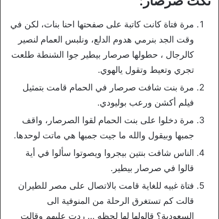
نكت صرصار:
مرة فتاة كانت كاتبة على صفحتها احنا بنات، لكن في
وقت الجد بنرمي هدوم الدلع، ونلبس العمام لنصير
كالرجال ، حطولها صرصار بيطير جوا الشنطة طلعت
تجري وتعيط وتقول يالهوي.
مرة بنت شافت صرصار في الحمام قامت بتمثيل
فيلم أكشن ورعب بوليودي.
مرة دخلوا على بنت الحمام لقوا الصرصار، واقف
جمبها وبيقول والله ما جيت جمبها هي ماتت لوحدها.
الناس شافت بنتين بيجروا ويصوتوا سألوا في أية
قالوا في صرصار بيطير.
فتاة غبيه للغاية قامت بالاتصال على مصر للطيران
قالت كم تستغرق الرحلة من المنوفية الى
السعودية؟ قالولها لها لحظه … ردت عليهم وقالت