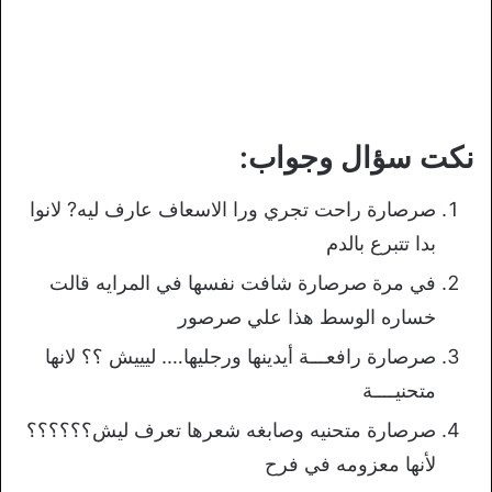
نكت سؤال وجواب:
صرصارة راحت تجري ورا الاسعاف عارف ليه? لانوا
بدا تتبرع بالدم
في مرة صرصارة شافت نفسها في المرايه قالت
خساره الوسط هذا علي صرصور
صرصارة رافعـــة أيدينها ورجليها…. ليييش ؟؟ لانها
متحنيــــة
صرصارة متحنيه وصابغه شعرها تعرف ليش؟؟؟؟؟؟
لأنها معزومه في فرح