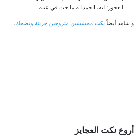
العجوز: ايه، الحمدلله ما جت في عينه.
و شاهد أيضاً
نكت محششين متزوجين جريئة وتضحك
.
أروع نكت العجايز