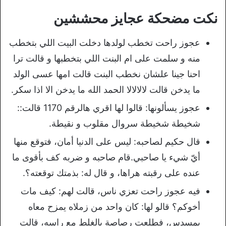
نكت مضحكة عجايز محششين
عجوز راحت تخطب لولدها دخلت البيت اللي بتخطب
منه و سلمت على ام البنت اللي بتخطبها و قالت ترا
احنا جينا علشان نخطب البنت قالت امها عسى الولد
ما يدخن قالت لالالالا الحمد الله ما يدخن الا اذا سكر.
عجوز يسألونها:
قالوا لها اقري هالرقم 1170 قالت:
:
شخيطة شخيطة سروال مقلوب و نقيطة.
قال حكيم لصاحبه: ليس على الدنيا أمان، فتوقع منها
أيّ شيء يا صاحبي.قام صاحبه و ضربه كف بأقوى ما
عنده على رقبته هراها، و قال له: بذمتك توقعته؟.
فيه عجوز راحت تعزي ناس، قالت لهم: كيف مات
أخوكم؟ قالو لها: كان واحد من زملاه يمزح معاه
بمسدس، فطلعت رصاصة بالغلط مع راسه، قالت