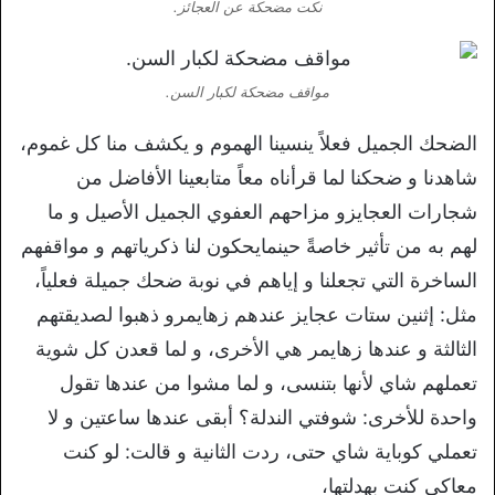
نكت مضحكة عن العجائز.
مواقف مضحكة لكبار السن.
الضحك الجميل فعلاً ينسينا الهموم و يكشف منا كل غموم،
شاهدنا و ضحكنا لما قرأناه معاً متابعينا الأفاضل من
شجارات العجايزو مزاحهم العفوي الجميل الأصيل و ما
لهم به من تأثير خاصةً حينمايحكون لنا ذكرياتهم و مواقفهم
الساخرة التي تجعلنا و إياهم في نوبة ضحك جميلة فعلياً،
مثل: إثنين ستات عجايز عندهم زهايمرو ذهبوا لصديقتهم
الثالثة و عندها زهايمر هي الأخرى، و لما قعدن كل شوية
تعملهم شاي لأنها بتنسى، و لما مشوا من عندها تقول
واحدة للأخرى: شوفتي الندلة؟ أبقى عندها ساعتين و لا
تعملي كوباية شاي حتى، ردت الثانية و قالت: لو كنت
معاكي كنت بهدلتها،