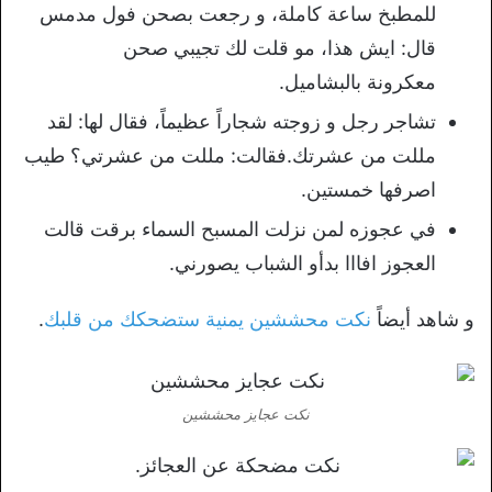
للمطبخ ساعة كاملة، و رجعت بصحن فول مدمس
قال: ايش هذا، مو قلت لك تجيبي صحن
معكرونة بالبشاميل.
تشاجر رجل و زوجته شجاراً عظيماً، فقال لها: لقد
مللت من عشرتك.فقالت: مللت من عشرتي؟ طيب
اصرفها خمستين.
في عجوزه لمن نزلت المسبح السماء برقت قالت
العجوز افااا بدأو الشباب يصورني.
و شاهد أيضاً
نكت محششين يمنية ستضحكك من قلبك
.
نكت عجايز محششين