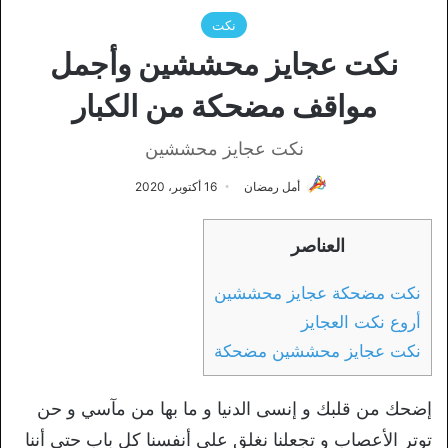
نكت
نكت عجايز محششين وأجمل
مواقف مضحكة من الكبار
نكت عجايز محششين
أمل رمضان
16 أكتوبر، 2020
العناصر
نكت مضحكة عجايز محششين
أروع نكت العجايز
نكت عجايز محششين مضحكة
إضحك من قلبك و إنسى الدنيا و ما بها من مآسي و حن
توتر الأعصاب و تجعلنا نغلق على أنفسنا كل باب حتى أننا