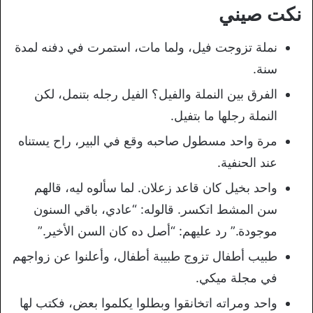
نكت صيني
نملة تزوجت فيل، ولما مات، استمرت في دفنه لمدة
سنة.
الفرق بين النملة والفيل؟ الفيل رجله بتنمل، لكن
النملة رجلها ما بتفيل.
مرة واحد مسطول صاحبه وقع في البير، راح يستناه
عند الحنفية.
واحد بخيل كان قاعد زعلان. لما سألوه ليه، قالهم
سن المشط اتكسر. قالوله: “عادي، باقي السنون
موجودة.” رد عليهم: “أصل ده كان السن الأخير.”
طبيب أطفال تزوج طبيبة أطفال، وأعلنوا عن زواجهم
في مجلة ميكي.
واحد ومراته اتخانقوا وبطلوا يكلموا بعض، فكتب لها