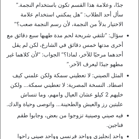
جدًا، وعلامة هذا القسم تكون باستخدام النجمة.”
سأل أحد الطلاب: “هل يمكنني استخدام علامة
الاختيار بدلاً من النجمة، لأن رسم النجمة صعب؟”
سؤال: “تلتقي شريحة لحم مدة طهيها سبع دقائق مع
أخرى مدتها خمس دقائق في الشارع، لكن لم يقل
أحدهما مرحبًا للآخر، لماذا؟” الجواب: “لأن كلاهما غير
مطهو جيدًا ليعرف الآخر.”
المثل الصيني: لا تعطيني سمكة ولكن علمني كيف
اصطاد. النسخة المصرية: لا تعطيني سمكة… ولكن
خليهم 2 كيلو عشان العيال وامهم، وما تنساش
علبتين رز والعيش والطحينة… واتوصى وحياة والدك.
فيه صيني وصينية تزوجوا من بعض، وجابوا طقم
فناجين.
واحد إنجليزي وواحد فرنسي وواحد صيني راحوا