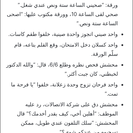
ورقة: “صحيني الساعة ستة ونص عندي شغل.”
صحي لقى الساعة 10، وورقة مكتوب عليها: “اصحى
الساعة ستة ونص.”
واحد صيني اتجوز واحدة صينية، خلفوا طقم كاسات.
واحد كسلان دخل الامتحان، وقع القلم بتاعه، قام
سلّم الورقة.
محشش فحص نظره وطلع 6/6، قال: “والله الدكتور
لخبطني، كان جبت أكثر.”
واحد فرحان تزوج وحدة زعلانة، خلفوا “يا فرحة ما
تمت.”
محشش دق على شركة الاتصالات، رد عليه
الموظف: “أهلين أخي، كيف بقدر أخدمك؟” قال
المحشش: “سلك التلفون عندي طويل، ممكن
تسحبوه من عندكم شوي؟”