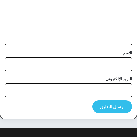
ت
ع
ل
ي
ق
*
الاسم
البريد الإلكتروني