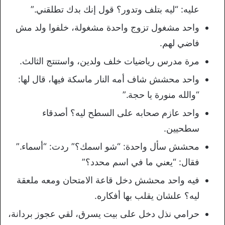
عليه: “ليه بتلف وتدور؟ قول إنك بدك تطلقني.”
واحد مشغول تزوج واحدة مشغولة، خلفوا ولد مش
فاضي لهم.
مرة مدرس رياضيات خلف ولدين، واستنتج الثالث.
واحد محشش شاف أمه النار ماسكة فيها، قال لها:
“والله منورة يا حجة.”
واحد عازم صحابه على السطح ليه؟ أصدقاء
سطحيين.
محشش سأل واحدة: “شو اسمك؟” ردت: “أسماء.”
فقال: “يعني ما في اسم محدد؟”
فيه واحد محشش دخل قاعة الامتحان ومعه ملعقة
ليه؟ علشان يقلب بها أفكاره.
حرامي نذل دخل على بيت يسرق، لقي عجوز بردانة،