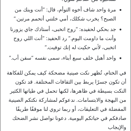
مرة واحد شاف أخوه التوأم، قال: “أنت وينك من
الصبح؟ يخرب شكلك، أمي خلتني أتحمم مرتين.”
جد بحكي لحفيده: “روح اتخبى، أستاذك جاي يزورنا
وأنت ما داومت اليوم.” رد الحفيد: “أنت اللي روح
اتخبى، لأني حكيت له إنك توفيت.”
واحد أهبل خلف سبع أبناء، سمى نفسه “سفن أب.”
في الختام، تُظهر نكت صينية مضحكة كيف يمكن للفكاهة
أن تكون جسرًا يربط بين الثقافات المختلفة. قد تكون
النكت بسيطة في ظاهرها، لكنها تحمل في طياتها الكثير
من البهجة والابتسامات. ندعوكم لمشاركة نكتكم الصينية
المفضلة في التعليقات، أو ربما تروي لنا موقفًا طريفًا
صادفكم في حياتكم اليومية. دعونا نواصل نشر الضحك
والإيجاب