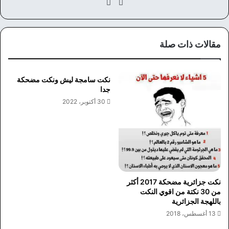
موق
في
ع
سب
الوي
وك
ب
مقالات ذات صلة
نكت سامجة ليش ونكت مضحكة
جدا
30 أكتوبر، 2022
نكت جزائرية مضحكة 2017 أكثر
من 30 نكتة من اقوي النكت
باللهجة الجزائرية
13 أغسطس، 2018