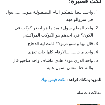
نكت قصيرة:
واحــد بـغـا يتـفـكـر ايـام الـطـفـولـة هـو………..يبول
في سروالو ههه
واحد المعلم سول تلميذ ما هو اصغر كوكب في
الكون؟ فرد احدهم هو الكوكب المراكشي
قال ليها و شنو درتو؟؟ قالت ليه الدجاج
واحد مات………الارقام كلها جات تعزي
واحد الدري مودة هادي ماشاف واحد صاحبو قال
والله حتا نمشي نسول عليه
للمزيد يمكنك قراءة :
نكت فيس بوك
مقالات ذات صلة