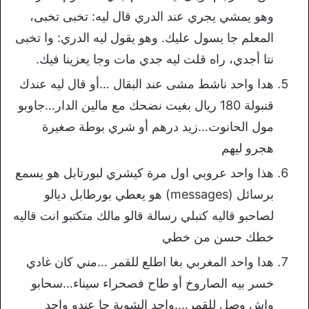
وهو يمشي يجري عند الدري قال ليه: تخبى تخبى،
المعلم جا يسول عليك. وهو يقول ليه الدري: وا تخبى
نتا أجدي، راه قلت ليه جدي مات وجا يعزينا فيك.
هدا واحد ناشط مشى عند البقال …أو قال ليه عندك
قنبولة 180 ريال بغيت نضحك مع مالين الدار…جاوبو
مول الحانوت…زيد درهم أو شري بوطة صغيرة
هجرو ليهم
هذا واحد عروبي اول مرة كيشري لبورتابل هو يسمع
برسائل (messages) هو يعطي بورطابل ديالو
لصاحبو قاليه كتبلي رسالة قالو مالك متكتبو انت قاليه
خطك حسن من خطي
هدا واحد المغربي بغا اطلع للقمر …مني كان غادي
خسر بيه الصاروخ أو طاح فصحراء سيناء…سحابو
واش وصل للقمر….واحد الشوية جا عندو واحد