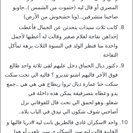
المصري أو قال ليه (حتموت من الشمس )..جاوبو
صاحبنا متشرفين..(ونا حشحوش من الأرض)
كانت ثلاث سيدات يتحدثن عن الجمال فأعطت
إحداهن تفاحة لغلام صغير وقالت له أعطيها لأجمل
واحدة منا فنظر الولد في النسوة الثلاث برهة ثمأكل
التفاحة
دكتور ديال الحماق دخل عليهم لقى ثلاثة واحد طالع
فوق الآخر قاليهم اشنو تتديرو ؟ قاليه الي تحت سكت
سكت حنا عمارة ديال تروا زيطاج هي هي هي ..جمع
يدو وعطاه بتصرفيقة يمكن هذه داخلة في
شغلو..وهو لحمق الي تحت قال للفوقاني نزل
أصاحبي شوف شكون الي تيدق في الباب يلاه..
واحد #سكران غادي فالطريق بانت ليه #دريا قاليها و
الخايبة قالت ليه سير السكايري سير تلعب أو هوا