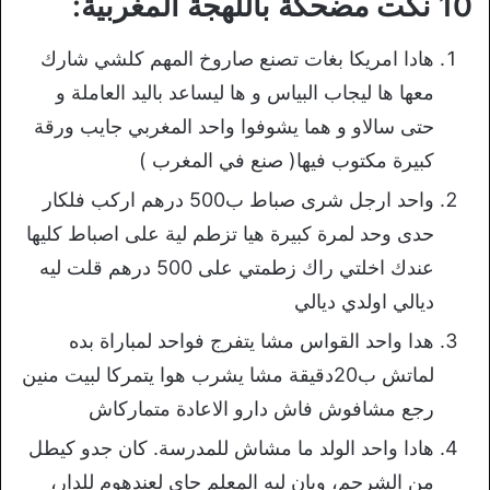
10 نكت مضحكة باللهجة المغربية:
هادا امريكا بغات تصنع صاروخ المهم كلشي شارك
معها ها ليجاب البياس و ها ليساعد باليد العاملة و
حتى سالاو و هما يشوفوا واحد المغربي جايب ورقة
كبيرة مكتوب فيها( صنع في المغرب )
واحد ارجل شرى صباط ب500 درهم اركب فلكار
حدى وحد لمرة كبيرة هيا تزطم لية على اصباط كليها
عندك اخلتي راك زطمتي على 500 درهم قلت ليه
ديالي اولدي ديالي
هدا واحد القواس مشا يتفرج فواحد لمباراة بده
لماتش ب20دقيقة مشا يشرب هوا يتمركا لبيت منين
رجع مشافوش فاش دارو الاعادة متماركاش
هادا واحد الولد ما مشاش للمدرسة. كان جدو كيطل
من الشرجم، وبان ليه المعلم جاي لعندهوم للدار،