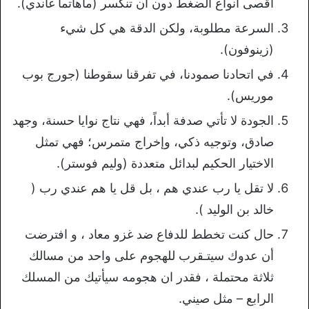
أقصى أنواع الضغط دون أن تنكسر (ماهاتما غاندي).
السرعة مطلوبة، ولكن الدقة هي كل شيء
(زينوفون).
في اتحادنا صمودنا، في تفرقنا سقوطنا (جورج بوب
موريس).
الجودة لا تأتي صدفة أبداً، فهي نتاج نوايا حسنة، وجهد
صادق، وتوجيه ذكي، وإخراج متمرس؛ فهي تمثل
الاختيار الحكيم لبدائل متعددة (وليم فوستر).
لا تقل يا رب عندي هم ، بل قل يا هم عندي رب (
خالد بن الوليد ).
حال كنت تخطط للدفاع ضد غزو معاد ، و افترضت
أن عدوك سيتـقرب للهجوم على واحد من مسالك
ثلاثة محتملة ، فقدر ان هجومه سيأتيك من المسلك
الرابع – مثل صيني.