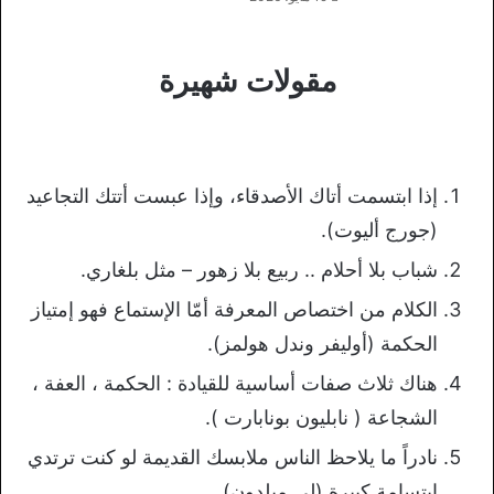
مقولات شهيرة
إذا ابتسمت أتاك الأصدقاء، وإذا عبست أتتك التجاعيد
(جورج أليوت).
شباب بلا أحلام .. ربيع بلا زهور – مثل بلغاري.
الكلام من اختصاص المعرفة أمّا الإستماع فهو إمتياز
الحكمة (أوليفر وندل هولمز).
هناك ثلاث صفات أساسية للقيادة : الحكمة ، العفة ،
الشجاعة ( نابليون بونابارت ).
نادراً ما يلاحظ الناس ملابسك القديمة لو كنت ترتدي
ابتسامة كبيرة (لي ميلدون).