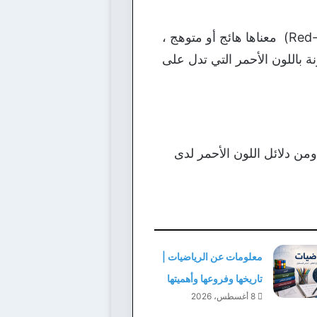
فعلى سبيل المثال إن الكلمة الإنجليزية (red-handed) تعني مشتبه به ، وأن الكلمة (Red-hot) معناها هائج أو متوهج ،
لكلمات المقترنة باللون الأحمر التي تدل على
 ومن دلائل اللون الأحمر لدى
معلومات عن الرياضيات |
تاريخها وفروعها وأهميتها
8 أغسطس، 2026