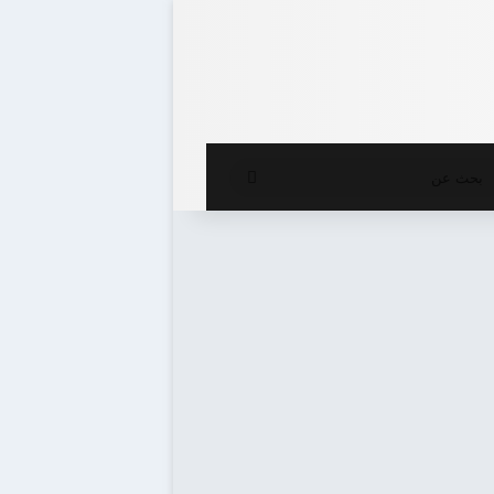
ع المظلم
بحث
عن