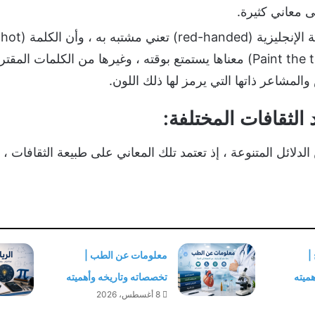
 معاني كثيرة.
والكلمة المركبة (Paint the town red) معناها يستمتع بوقته ، وغيرها من ا
والمشاعر ذاتها التي يرمز لها ذلك اللون.
 الثقافات المختلفة:
الدلائل المتنوعة ، إذ تعتمد تلك المعاني على طبيعة الثقافات ،
|
معلومات عن الطب |
ميته
تخصصاته وتاريخه وأهميته
8 أغسطس، 2026