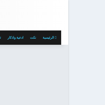
الرئيسية
نكت
ادعية واذكار
ت