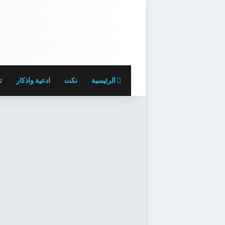
الرئيسية
نكت
ادعية واذكار
ت