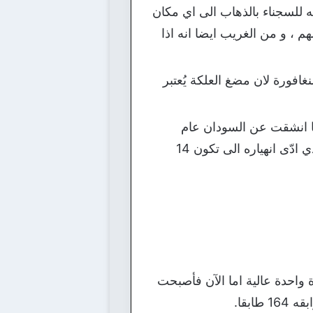
 للسجناء بالذهاب الى اي مكان
م ، و من الغريب ايضا انه اذا
غافورة لان مضغ العلكة يُعتبر
ا انشقت عن السودان عام
2011 م ، ومنذ عام 1990 استقلت و نشأت 29 دولة ومن امثلة ذلك : الاتحاد السوفييتي الذي ادّى انهياره الى تكون 14
 ففي عام 1991 م كان يوجد بدبي عمارة واحدة عالية اما الآن فأصبحت