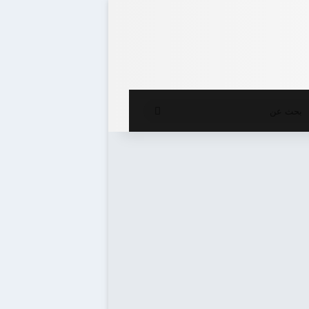
ع المظلم
بحث
عن