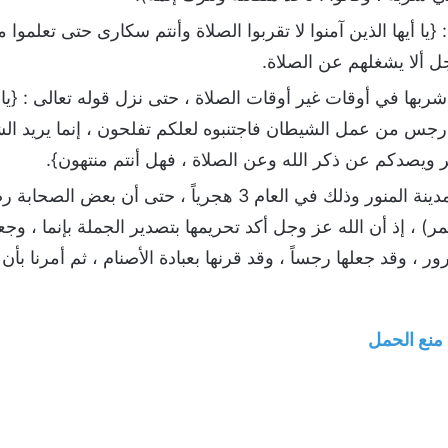
 {يا أيها الذين آمنوا لا تقربوا الصلاة وأنتم سكارى حتى تعلموا 
ل ألا يشغلهم عن الصلاة.
بها في أوقات غير أوقات الصلاة ، حتى نزل قوله تعالى : {يا أيه
 رجس من عمل الشيطان فاجتنبوه لعلكم تفلحون ، إنما يريد الش
 ويصدكم عن ذكر الله وعن الصلاة ، فهل أنتم منتهون}.
فقد حرمت تحريماً نهائياً بالمدينة المنور وذلك في العام 3 هجر
خمر) ، إذ أن الله عز وجل أكد تحريمها بتصدير الجملة بإنما ،
ور ، وقد جعلها رجساً ، وقد قرنها بعبادة الأصنام ، ثم أمرنا بأن ن
منع الحمل