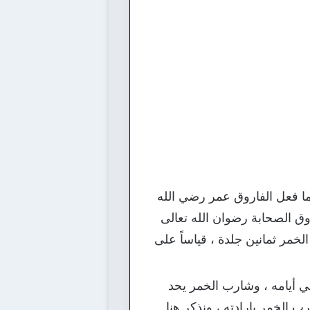
ة ، كما فعل الفاروق عمر رضي الله
يها ، جمع الفاروق الصحابة رضوان الله تعالى
خمر ثمانين جلدة ، قياساً على
جة لسكره ثم يفتري ، فجلد الفاروق شارب الخمر 80 جلدة باقي أيامه ، وشارب الخمر يحد
 الخمر بإرادته ، ونذكر هنا