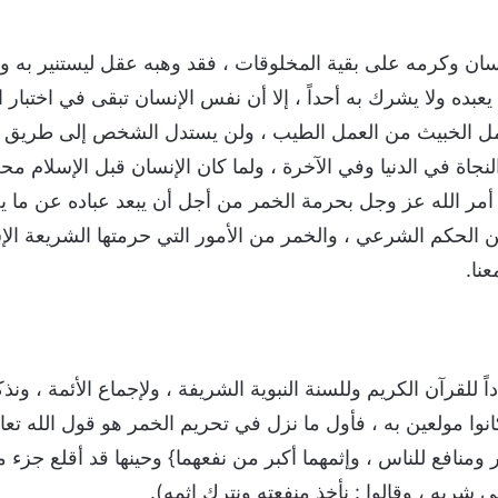
نسان وكرمه على بقية المخلوقات ، فقد وهبه عقل ليستنير به و
ده ولا يشرك به أحداً ، إلا أن نفس الإنسان تبقى في اختبار الحيا
مل الخبيث من العمل الطيب ، ولن يستدل الشخص إلى طريق الفلا
لنجاة في الدنيا وفي الآخرة ، ولما كان الإنسان قبل الإسلام م
أمر الله عز وجل بحرمة الخمر من أجل أن يبعد عباده عن ما 
ن الحكم الشرعي ، والخمر من الأمور التي حرمتها الشريعة ال
نا.
للقرآن الكريم وللسنة النبوية الشريفة ، ولإجماع الأئمة ، ونذ
 كانوا مولعين به ، فأول ما نزل في تحريم الخمر هو قول الله تع
ر ومنافع للناس ، وإثمهما أكبر من نفعهما} وحينها قد أقلع جز
ي شربه ، وقالوا : نأخذ منفعته ونترك إثمه).