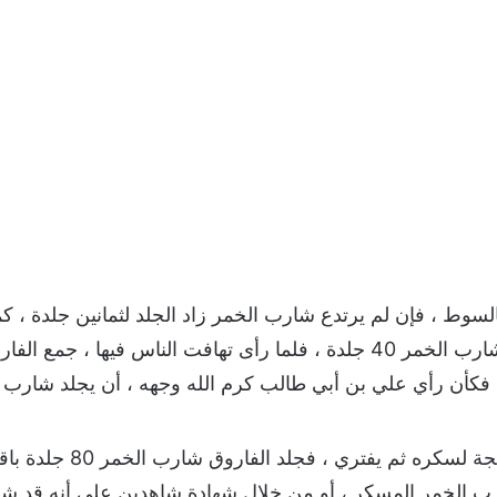
لخمر 40 جلدة بالسوط ، فإن لم يرتدع شارب الخمر زاد الجلد لثمانين جلد
تعالى عنه ، حيث كان يحد شارب الخمر 40 جلدة ، فلما رأى تهافت الناس ف
فكأن رأي علي بن أبي طالب كرم الله وجهه ، أن يجلد شارب ال
إذ أن شارب الخمر يهذي نتي
شرب الخمر المسكر ، أو من خلال شهادة شاهدين على أنه قد شرب