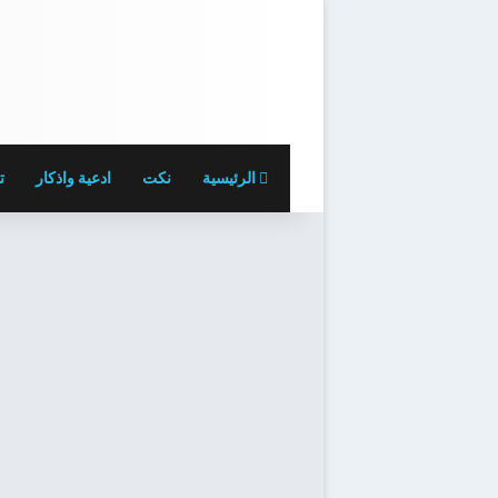
الرئيسية
نكت
ادعية واذكار
ت