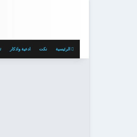
الرئيسية
نكت
ادعية واذكار
ت