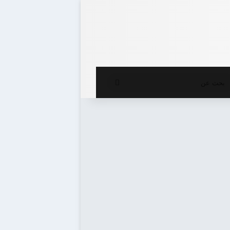
ع المظلم
بحث
عن