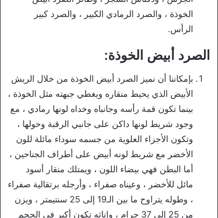
الخوذة ، والصرد الرمادي الكبير ، والصرد كبير
الرأس.
الصرد أبيض الخوذة:
بإمكاننا أن نميز الصرد أبيض الخوذة من خلال الريش
الأبيض الذي يحيط منقاره ويغطي جبهته مثل الخوذة ،
بينما تكون قمة رأسه وجانباه وخداه لونها رمادي ، مع
وجود شريط لونها داكن على جانبي الرقبة وحولها ،
وتكون الأجزاء العلوية من جسمه سوداء مائلة للون
الأخضر مع شريط لونه أبيض على أطراف الجناحين ،
أما البطن فهي بيضاء اللون ، ويمتلك منقار أسود
مائل للأخضر ، وعيناه صفراء ، وأرجله برتقالية صفراء
، وطوله يتراوح ما بين الـ19 إلى 25 سنتيمتر ، ويزن
من 25 إلى 37 جرام ، وإناثه تكون أكبر في الحجم