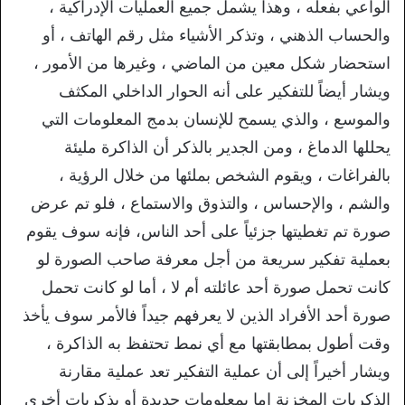
الواعي بفعله ، وهذا يشمل جميع العمليات الإدراكية ،
والحساب الذهني ، وتذكر الأشياء مثل رقم الهاتف ، أو
استحضار شكل معين من الماضي ، وغيرها من الأمور ،
ويشار أيضاً للتفكير على أنه الحوار الداخلي المكثف
والموسع ، والذي يسمح للإنسان بدمج المعلومات التي
يحللها الدماغ ، ومن الجدير بالذكر أن الذاكرة مليئة
بالفراغات ، ويقوم الشخص بملئها من خلال الرؤية ،
والشم ، والإحساس ، والتذوق والاستماع ، فلو تم عرض
صورة تم تغطيتها جزئياً على أحد الناس، فإنه سوف يقوم
بعملية تفكير سريعة من أجل معرفة صاحب الصورة لو
كانت تحمل صورة أحد عائلته أم لا ، أما لو كانت تحمل
صورة أحد الأفراد الذين لا يعرفهم جيداً فالأمر سوف يأخذ
وقت أطول بمطابقتها مع أي نمط تحتفظ به الذاكرة ،
ويشار أخيراً إلى أن عملية التفكير تعد عملية مقارنة
الذكريات المخزنة إما بمعلومات جديدة أو بذكريات أخرى