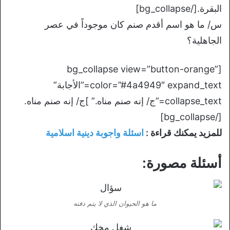
البقرة.[/bg_collapse]
س/ ما هو اسم أقدم صنم كان موجوداً في عصر
الجاهلية؟
[bg_collapse view=”button-orange”
color=”#4a4949″ expand_text=”الأجابة”
collapse_text=”ج/ إنه صنم مناه.” ]ج/ إنه صنم مناه.
[/bg_collapse]
للمزيد يمكنك قراءة :
اسئلة واجوبة دينية اسلامية
أسئلة مصورة:
ما هو الحيوان الذي لا يتم دفنه