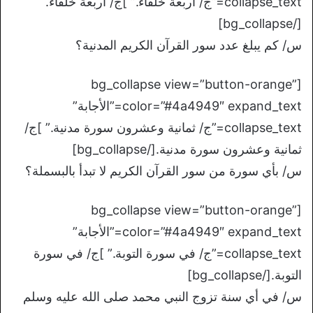
collapse_text=”ج/ أربعة خلفاء.” ]ج/ أربعة خلفاء.
[/bg_collapse]
س/ كم يبلغ عدد سور القرآن الكريم المدنية؟
[bg_collapse view=”button-orange”
color=”#4a4949″ expand_text=”الأجابة”
collapse_text=”ج/ ثمانية وعشرون سورة مدنية.” ]ج/
ثمانية وعشرون سورة مدنية.[/bg_collapse]
س/ بأي سورة من سور القرآن الكريم لا تبدأ بالبسملة؟
[bg_collapse view=”button-orange”
color=”#4a4949″ expand_text=”الأجابة”
collapse_text=”ج/ في سورة التوبة.” ]ج/ في سورة
التوبة.[/bg_collapse]
س/ في أي سنة تزوج النبي محمد صلى الله عليه وسلم