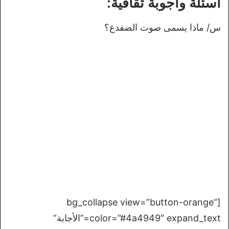
أسئلة وأجوبة ثقافية:
س/ ماذا يسمى صوت الضفدع؟
[bg_collapse view=”button-orange”
color=”#4a4949″ expand_text=”الأجابة”