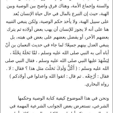
والسنة وإجماع الأمة، وهناك فرق واضح بين الوصية وبين
الهبة، حيث إن التبرع بالمال في حال حياة الإنسان يُعد
على سبيل الهبة، ولا يأخذ حكم الوصية، ولكن ينبغي التنبيه
هنا على أنه لا يجوز للإنسان أن يهب بعض أولاده ثم يترك
بعضهم الآخر، أو يفضل بعضهم على بعض في هبته، بل
ينبغي العدل بينهم جميعًا؛ لما جاء في حديث النعمان بن أنّ
أباه أتى به النبي صلى الله عليه وسلم ، لمَّا نَحَلَهُ نِحْلَةً ،
لِيَشْهَدَ عليها النبي صلى الله عليه وسلم ، فقال النبي صلى
الله عليه وسلم : ( أَكُلُّ وَلَدِكَ نَحَلْتَ مثل هذا ؟ فقال : لا .
فقال : أرْجِعْه . ثم قال : اتقوا الله واعدلوا في أولادكم )
رواه البخاري.
ونحن في هذا الموضوع كيفية كتابة الوصية وحكمها
الشرعي، نستعرض بعض الجوانب الشرعية المهمة في