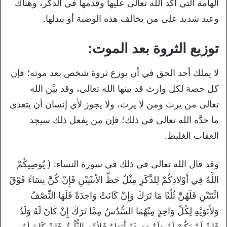
الهامة التي أكد الله تعالى عليها وقدمها في الذكر، وهناك
وعيد شديد على من يخالف هذه الوصية أو يبدلها.
توزيع الثروة بعد الموت:
لا يملك أحد الحق في أن يوزع ثروة شخص بعد موته؛ فإن
كل حصة لكل وارث قد بينها الله تعالى، وقد بيَّن الله
تعالى من يرث ومن لا يرث، ولا يجوز لأي إنسان أن يتعدى
ما حدَّه الله تعالى في ذلك؛ فإن من يفعل ذلك سيجد
العقاب الغليظ.
وقد قال الله تعالى في ذلك في سورة النساء: ( يُوصِيكُمْ
اللَّهُ فِي أَوْلادِكُمْ لِلذَّكَرِ مِثْلُ حَظِّ الأنثَيَيْنِ فَإِنْ كُنَّ نِسَاءً فَوْقَ
اثْنَتَيْنِ فَلَهُنَّ ثُلُثَا مَا تَرَكَ وَإِنْ كَانَتْ وَاحِدَةً فَلَهَا النِّصْفُ
وَلأَبَوَيْهِ لِكُلِّ وَاحِدٍ مِنْهُمَا السُّدُسُ مِمَّا تَرَكَ إِنْ كَانَ لَهُ وَلَدٌ
فَإِنْ لَمْ يَكُنْ لَهُ وَلَدٌ وَوَرِثَهُ أَبَوَاهُ فَلأمِّهِ الثُّلُثُ فَإِنْ كَانَ لَهُ