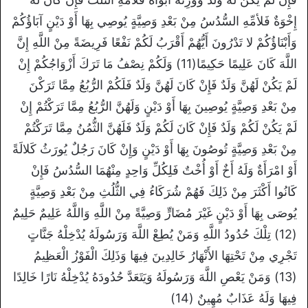
إِخْوَةٌ فَلأمِّهِ السُّدُسُ مِنْ بَعْدِ وَصِيَّةٍ يُوصِي بِهَا أَوْ دَيْنٍ آبَاؤُكُمْ
وَأَبْنَاؤُكُمْ لا تَدْرُونَ أَيُّهُمْ أَقْرَبُ لَكُمْ نَفْعًا فَرِيضَةً مِنْ اللَّهِ إِنَّ
اللَّهَ كَانَ عَلِيمًا حَكِيمًا(11) وَلَكُمْ نِصْفُ مَا تَرَكَ أَزْوَاجُكُمْ إِنْ
لَمْ يَكُنْ لَهُنَّ وَلَدٌ فَإِنْ كَانَ لَهُنَّ وَلَدٌ فَلَكُمْ الرُّبُعُ مِمَّا تَرَكْنَ
مِنْ بَعْدِ وَصِيَّةٍ يُوصِينَ بِهَا أَوْ دَيْنٍ وَلَهُنَّ الرُّبُعُ مِمَّا تَرَكْتُمْ إِنْ
لَمْ يَكُنْ لَكُمْ وَلَدٌ فَإِنْ كَانَ لَكُمْ وَلَدٌ فَلَهُنَّ الثُّمُنُ مِمَّا تَرَكْتُمْ
مِنْ بَعْدِ وَصِيَّةٍ تُوصُونَ بِهَا أَوْ دَيْنٍ وَإِنْ كَانَ رَجُلٌ يُورَثُ كَلالَةً
أَوْ امْرَأَةٌ وَلَهُ أَخٌ أَوْ أُخْتٌ فَلِكُلِّ وَاحِدٍ مِنْهُمَا السُّدُسُ فَإِنْ
كَانُوا أَكْثَرَ مِنْ ذَلِكَ فَهُمْ شُرَكَاءُ فِي الثُّلُثِ مِنْ بَعْدِ وَصِيَّةٍ
يُوصَى بِهَا أَوْ دَيْنٍ غَيْرَ مُضَارٍّ وَصِيَّةً مِنْ اللَّهِ وَاللَّهُ عَلِيمٌ حَلِيمٌ
(12) تِلْكَ حُدُودُ اللَّهِ وَمَنْ يُطِعْ اللَّهَ وَرَسُولَهُ يُدْخِلْهُ جَنَّاتٍ
تَجْرِي مِنْ تَحْتِهَا الأَنْهَارُ خَالِدِينَ فِيهَا وَذَلِكَ الْفَوْزُ الْعَظِيمُ
(13) وَمَنْ يَعْصِ اللَّهَ وَرَسُولَهُ وَيَتَعَدَّ حُدُودَهُ يُدْخِلْهُ نَارًا خَالِدًا
فِيهَا وَلَهُ عَذَابٌ مُهِينٌ (14)