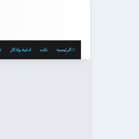
الرئيسية
نكت
ادعية واذكار
ت