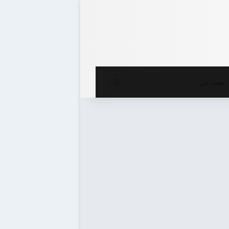
ع المظلم
بحث
عن