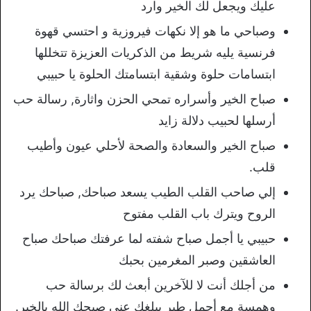
عليك ويجعل لك الخير وارد
وصباحي ما هو إلا نكهات فيروزية و احتسي قهوة
فرنسية يليه شريط من الذكريات العزيزة تتخللها
ابتسامات حلوة وشقية ابتسامتك الحلوة يا حبيبي
صباح الخير وأسراره تمحي الحزن واثارة, رسالة حب
أرسلها لحبيب دلالة زايد
صباح الخير والسعادة والصحة لأحلي عيون وأطيب
قلب.
إلي صاحب القلب الطيب يسعد صباحك, صباحك يرد
الروح ويترك باب القلب مفتوح
حبيبي يا أجمل صباح شفته لما عرفتك صباحك صباح
العاشقين وصبر المغرمين بحبك
من أجلك أنت لا للآخرين أبعث لك برسالة حب
وهمسة مع أجمل طير يبلغك عني صبحك الله بالخير.