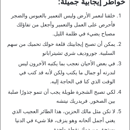
خواطر إيجابية جميلة:
خلقنا لنعمر الأرض وليس التعمير بالعبوس والضجر
فأحرص على العمل والتعمير وأجعل من تفاؤلك
مصباح يضيء في ظلمة الليل.
يمكن أن تصبح إيجابيتك قلعة حولك تحميك من سهم
السلبية. جوروديف شري تشيترابانو
في بعض الأحيان نعجب بما يكتبه الآخرون ليس
لندرته أو جمال ما يكتب ولكن لأنه قد كتب في
الوقت الذي كنا في الحاجة إليه.
لكي تصبح الشجرة طويلة يجب أن تنمو جذورًا صلبة
بين الصخور. فريدريك نيتشه
لا تكن مثل مالك الحزين، هذا الطائر العجيب الذي
يغني أجمل ألحانه وهو ينزف، فلا شيء في الدنيا
يستحق من دمك نقطة واحدة.