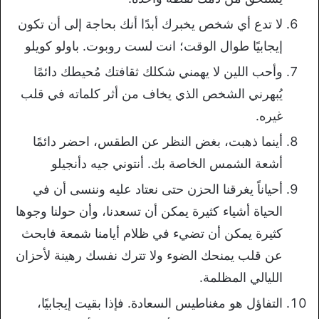
لا تدع أي شخص يخبرك أبدًا أنك بحاجة إلى أن تكون
إيجابيًا طوال الوقت؛ انت لست روبوت. باولو كويلو
وأحب اللين لا يهمني شكلك ثقافتك مُحيطك دائمًا
يُبهرني الشخص الذي يخاف من أثر كلماته في قلب
غيره.
أينما ذهبت، بغض النظر عن الطقس، احضر دائمًا
أشعة الشمس الخاصة بك. أنتوني جيه دأنجيلو
أحياناً يغرقنا الحزن حتى نعتاد عليه وننسى أن في
الحياة أشياء كثيرة يمكن أن تسعدنا، وأن حولنا وجوها
كثيرة يمكن أن تضيء في ظلام أيامنا شمعة فابحث
عن قلب يمنحك الضوء ولا تترك نفسك رهينة لأحزان
الليالي المظلمة.
التفاؤل هو مغناطيس السعادة. فإذا بقيت إيجابيًا،