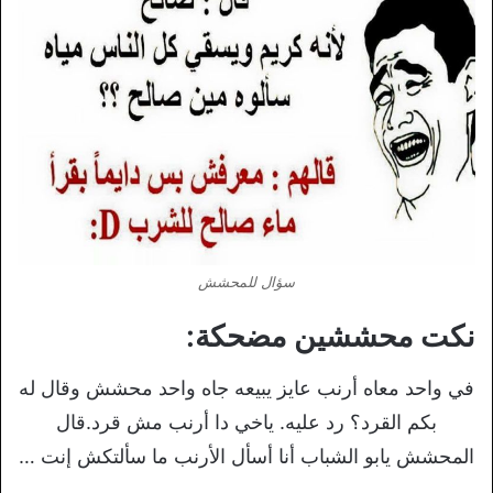
سؤال للمحشش
نكت محششين مضحكة:
في واحد معاه أرنب عايز يبيعه جاه واحد محشش وقال له
بكم القرد؟ رد عليه. ياخي دا أرنب مش قرد.قال
المحشش يابو الشباب أنا أسأل الأرنب ما سألتكش إنت …