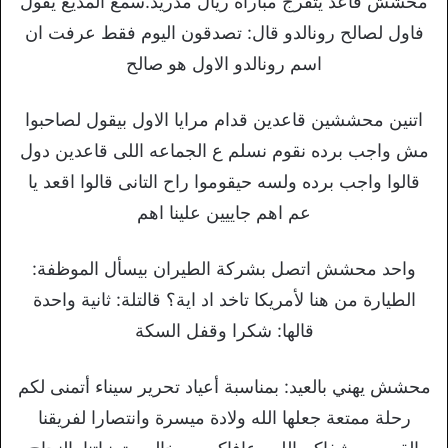
محشش قاعد يتفرج مباراة ريال مدريد.سمع المذيع يقول
فاول لصالح رونالدو قال: تصدقون اليوم فقط عرفت ان
اسم رونالدو الاول هو صالح
اتنين محششين قاعدين قدام مرايا الاول بيقول لصاحبوا
مش واجب برده نقوم نسلم ع الجماعه اللى قاعدين دول
قالوا واجب برده ولسه حيقوموا راح التانى قالوا اقعد يا
عم اهم جاييين علينا اهم
واحد محشش اتصل بشركة الطيران بيسأل الموظفة:
الطيارة من هنا لأمريكا تاخد اد اية؟ قالتلة: ثانية واحدة
قالها: شكرا وقفل السكة
محشش يهني بالعيد: بمناسبة أعياد تحرير سيناء أتمنى لكم
رحلة ممتعة جعلها الله ولادة ميسرة وانتصارا لفريقنا