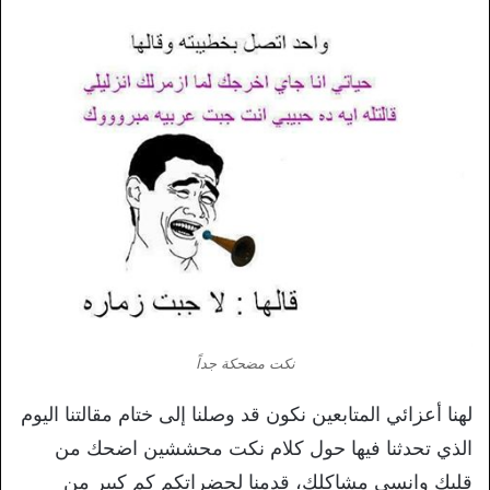
نكت مضحكة جداً
لهنا أعزائي المتابعين نكون قد وصلنا إلى ختام مقالتنا اليوم
الذي تحدثنا فيها حول كلام نكت محششين اضحك من
قلبك وانسى مشاكلك، قدمنا لحضراتكم كم كبير من