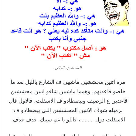
المحشش الذكي
مرة اتنين محششين ماشيين ف الشارع بالليل بعد ما
خلصو قاعدتهم. وهمما ماشيين شافو اتنين محششين
قاعدين ع الرصيف وبيصطادو ف الاسفلت، فالاول قال
لزميله شوف الاتنين المحششين اللى بيصطادو ف
الاسفلت دول ………، قاللو يا عم سيبك. قدف قدف.