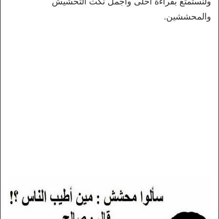
ولنستمتع بقراءة أحلى وأجمل نكت التحشيش
والمحششين.