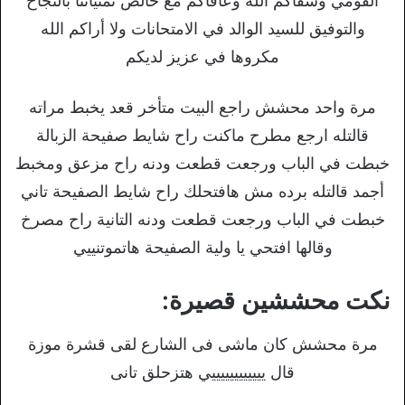
القومي وشفاكم الله وعافاكم مع خالص تمنياتنا بالنجاح
والتوفيق للسيد الوالد في الامتحانات ولا أراكم الله
مكروها في عزيز لديكم
مرة واحد محشش راجع البيت متأخر قعد يخبط مراته
قالتله ارجع مطرح ماكنت راح شايط صفيحة الزبالة
خبطت في الباب ورجعت قطعت ودنه راح مزعق ومخبط
أجمد قالتله برده مش هافتحلك راح شايط الصفيحة تاني
خبطت في الباب ورجعت قطعت ودنه التانية راح مصرخ
وقالها افتحي يا ولية الصفيحة هاتموتنييي
نكت محششين قصيرة:
مرة محشش كان ماشى فى الشارع لقى قشرة موزة
قال ييييييييييييي هتزحلق تانى