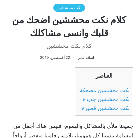
نكت محششين
كلام نكت محششين اضحك من
قلبك وانسى مشاكلك
كلام نكت محششين
اسلام عمر
22 أغسطس، 2019
العناصر
نكت محششين مضحكة:
نكت محششين جديدة
نكت محششين قصيرة:
جميعنا ملأى بالمشاكل والهموم، فليس هناك أجمل من
ابتسامة تنسينا كل همومنا، تلامس قلوبنا وتفطر أرواحاً