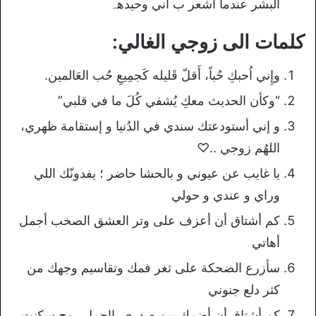
البشر عندما أشعر ب أني وحيدھہ
كلمات الى زوجي الغالي:
وإِني اُحبكِ حُباً، أَقلّ قَليله كَجمِيعِ حُب العَالمين.
“وكأن الحديث معكِ يُشفي كُلَ ما في قلبي”
و إني أستودعتك سندي في الدُنيا و إستقامة ظهري،
اللهُم زوجي ..♡
يا غايب عن عيوني و بالحشا حاضر ؛ يفدونّك اللي
وراي و عندي و حولي
كم أشتاق أن أعزف على وتر العشق الصخب أجمل
أهاتي
سأزرع الضحكة على ثغر فمك وتقاسيم وجهك من
كثر دلع جنوني
كم أشتاق أن أضمك بين صدري يااجمل روح سكنت