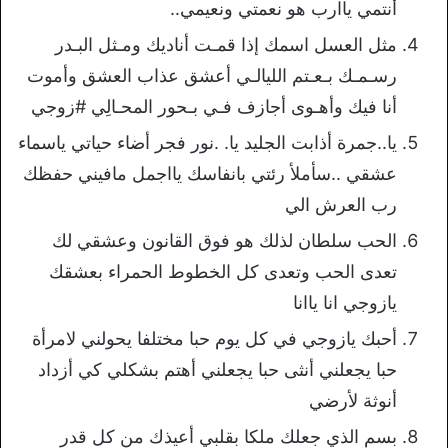
أنتمي ياارب هو نعمتي ونعيمي..
مثل العسل اسمك إذا قمـت أناديك ومـثل البـدر
رسـمـك بـعـتم الليالـي أعشق عذاب العشق وأموت
أنا فيك وأهـوى أجازف فـي بـحور المحـالِي #زوجي
يا..جمرة أذابت الجليد يا. .نور فجر أضاء حياتي ياسماء
عشقي ..سأملأ رئتي بانفاسك يااجمل مافيني حفظك
رب العرش الي
الحب سلطان لذلك هو فوق القانون وعشقي لك
تعدى الحب وتعدى كل الخطوط الحمراء بعشقك
يازوجي انا ياانا
أحبك يازوجي في كل يوم حبا مختلفا يحولني لامرأة
حبا يجعلني أنثى حبا يجعلني أهتم بشكلي كي أزداد
أنوثة ﻷرضي
بسم الذي جعلك ملكا بقلبي أعيذك من كل قدر