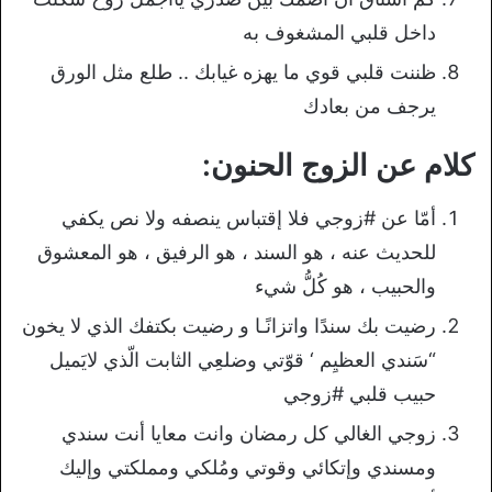
داخل قلبي المشغوف به
ظننت قلبي قوي ما يهزه غيابك .. طلع مثل الورق
يرجف من بعادك
كلام عن الزوج الحنون:
أمّا عن #زوجي فلا إقتباس ينصفه ولا نص يكفي
للحديث عنه ، هو السند ، هو الرفيق ، هو المعشوق
والحبيب ، هو كُلُّ شيء
رضيت بك سندًا واتزانًـا و رضيت بكتفك الذي لا يخون
“سَندي العظيِم ‘ قوّتي وضلعِي الثابت الّذي لايَميل
حبيب قلبي #زوجي
زوجي الغالي كل رمضان وانت معايا أنت سندي
ومسندي وإتكائي وقوتي ومُلكي ومملكتي وإليك