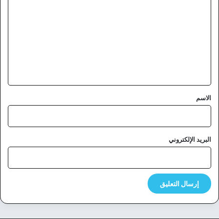
ل
ت
ع
ل
ي
ق
*
الاسم
البريد الإلكتروني