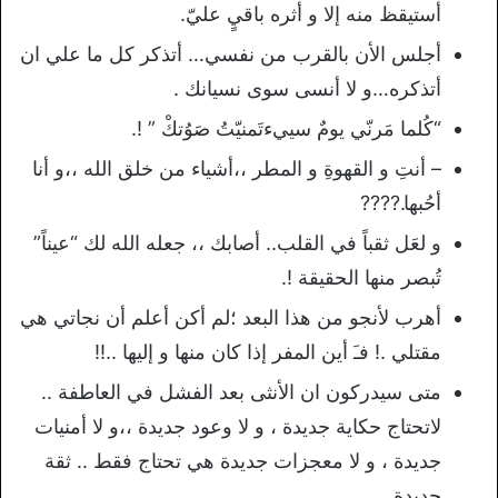
أستيقظ منه إلا و أثره باقيٍ عليّ.
أجلس الأن بالقرب من نفسي… أتذكر كل ما علي ان
أتذكره…و لا أنسى سوى نسيانك .
“كُلما مَرنّي يومٌ سييءتَمنيّتُ صَوُتكْ ” !.
– أنتِ و القهوةِ و المطر ،،أشياء من خلق الله ،،و أنا
أحُبها.????
و لعَل ثقباً في القلب.. أصابك ،، جعله الله لك “عيناً”
تُبصر منها الحقيقة !.
أهرب لأنجو من هذا البعد ؛لم أكن أعلم أن نجاتي هي
مقتلي .! فـَ أين المفر إذا كان منها و إليها ..!!
متى سيدركون ان الأنثى بعد الفشل في العاطفة ..
لاتحتاج حكاية جديدة ، و لا وعود جديدة ،،و لا أمنيات
جديدة ، و لا معجزات جديدة هي تحتاج فقط .. ثقة
جديدة.