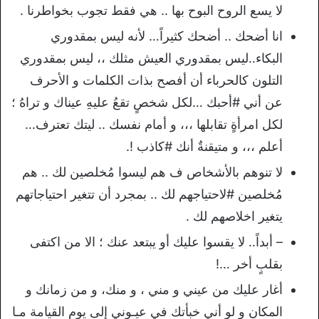
لا يسع الروح البوح بها .. هي فقط تجوب بخواطرنا .
انا أضحك .. أضحك كثيراً… لأنه ليس بمقدوري
البكاء..ليس بمقدوري العيش مثلك ،، ليس بمقدوري
التلون كالحرباء أن أفصح بذات الكلمات و الأحرف
عن أني #أحبك …لكل شخصٍ تقعُ عليهِ عيناك و تراهُ ؛
لكل امرأةٍ تقابلها ،،، و أمام نفسك .. ليتك تعترف…
أعلم ،،، و متيقنةٌ أنك #كاذب !.
لا تنوهم بالأشخاص ف هم ليسوا مُخلصين لك .. هم
مُخلصين #لاحتياجهم لك .. بمجرد أن تتغير احتياجاتهم
يتغير اخلاصهم لك .
– أبداً.. لا يقسوا عليك أو يبتعد عنك ؛ الا من اكتفى
بقلبٍ أخر …!
أغار عليك من عيني و مني ، و منك، و من زمانك و
المكانِ و لو أني خبأتك في عيـوني إلى يوم القيامة مـا