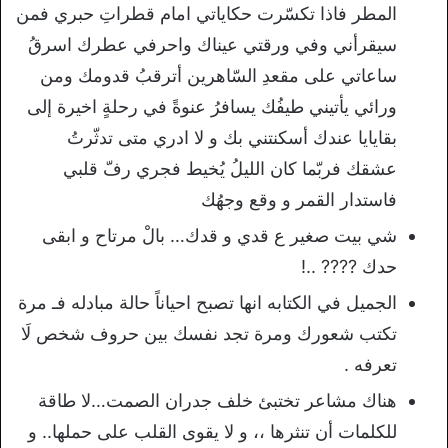
المطر فاذا تكسّرت حكاياتي امام قطراتِ حبري فمن
سيقرأني وفي ورقتي عيناك واحرفي عطرك اسرقُ
ساعاتي على مقعدِ السّاهرين أترقبُ قدومك ومن
ورائي يأتيني طيفُك يسافرُ عنوةً في رحلةٍ اخيرة إلى
بقايايا عندك أسكنتني بك و لا ادري متى تدثّرتُ
عشقك فربّما كان الليلُ يُخيط فجري رفّ قلبي
فاستدار القمر و وقع وجهُك
شي بيت صغير ع قدي و قدك… بالْ مرتاح و ابقى
حدك ???? ..!
الجميل في الكتابه انها تصبح احياناً حالة مبادله فـ مرة
تكتب شعورك ومرة تجد نفسك بين حروف شخص لَا
تعرفه .
هناك مشاعر تختبئ خلف جدران الصمت…لا طاقة
للكلمات أن تنثرها ،، و لا يقوى القلب على حملها.. و