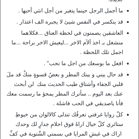
ما أجمل الرجل حينما يتغير من أجل انثي أحبها .
قد ينكسر في النفس شيئ لا يجبره الف اعتذار .
العاشقين يصمتون في لحظة العناق …فكلاهما
منشغل بـ اخذ آلآم الاخر …ليعيش الاخر براحة …ما
اجمل تلك اللحظة .
افعل ما بوسعك من اجل ما تحب” .
قد حال بيني و بينك المطر و بعضُ قسوةٍ منكْ قد ملَ
قلبي الجفاء وأشتاق طيب الحديث منك لن أبحث
عنك بعد اليوم .. سأترك المطر يمحؤ ما رسمت معك
فأنا ياصديقي في الحب فاشلة .
كلّ زوايا غرفتي تعرفُك تتدلى كالالوان من خيوطِ
ستائري كلّ خيال اراهُ فوق احلامِ جدارٍ لك وحدك
اراك في غبشِ المرايا في بسمتي الشّتوية في كفِّ