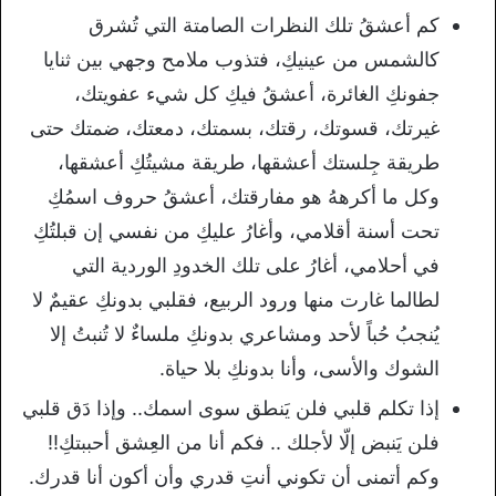
كم أعشقُ تلك النظرات الصامتة التي تُشرق
كالشمس من عينيكِ، فتذوب ملامح وجهي بين ثنايا
جفونكِ الغائرة، أعشقُ فيكِ كل شيء عفويتك،
غيرتك، قسوتك، رقتك، بسمتك، دمعتك، ضمتك حتى
طريقة جِلستك أعشقها، طريقة مشيتُكِ أعشقها،
وكل ما أكرههُ هو مفارقتك، أعشقُ حروف اسمُكِ
تحت أسنة أقلامي، وأغارُ عليكِ من نفسي إن قبلتُكِ
في أحلامي، أغارُ على تلك الخدودِ الوردية التي
لطالما غارت منها ورود الربيع، فقلبي بدونكِ عقيمٌ لا
يُنجبُ حُباً لأحد ومشاعري بدونكِ ملساءٌ لا تُنبتُ إلا
الشوك والأسى، وأنا بدونكِ بلا حياة.
إذا تكلم قلبي فلن يَنطق سوى اسمك.. وإذا دَق قلبي
فلن يَنبض إلّا لأجلك .. فكم أنا من العِشق أحببتكِ!!
وكم أتمنى أن تكوني أنتِ قدري وأن أكون أنا قدرك.