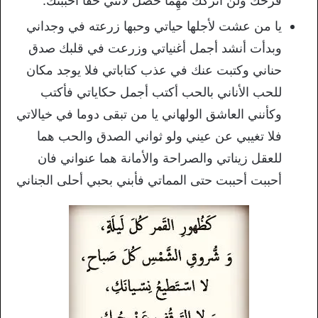
فَرحك ولن أتَركك مَهِما حصل لأنني حقاً أحببتك.
يا من عشت لأجلها حياتي وحبها زرعته في وجداني
وبدأت أنشد أجمل أغنياتي وزرعت في قلبك صدق
حناني وكتبت عنك في عذب كتاباتي فلا يوجد مكان
للحب الأناني بالحب أكتب أجمل حكاياتي فأكتب
وكأنني العاشق الولهاني يا من تبقى دوما في خيالاتي
فلا تغيبي عن عيني ولو ثواني الصدق والحب هما
للعقل زيناتي والصراحة والأمانة هما عنواني فان
أحببت أحببت حتى المماتي فأبني بحبي أحلى الجناني