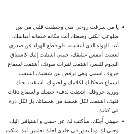
يا من سرقت روحي مني وخطفت قلبي من بين
ضلوعي، لكني وضعتك أنت مكانه خفقانه أنفاسك،
أنت الهواء الذي أتنفسه، فلو قطع الهواء عن صدري
لعشت أتنفس عشقك، حبيبي اشتقت إليك كاشتياق
النجوم للقمر، اشتقت لنبرات صوتك، أشتقت لسماع
حروف اسمي وهي ترقص بين شفتيك، اشتقت
لسماع ضحكاتك لكلامك و لجنونك، اشتقت لحبك
ووريد حروفك، اشتقت لدفء حضنك و لسماع دقات
قلبك، اشتقت لكل همسة من همساتك بل لكل ذرة
في كيانك.
حبيبتي أُحِبّك، سأكتب لكِ عن حنيني و اشتياقي إليكِ،
وحبي لكِ وما يدور في خلدي لعلك تعلمين أنكِ ملكت