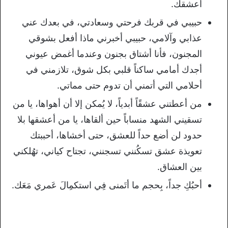
أعشقك.
حبيبي في قربك فرحتي وسعادتي، في بعدك عني
عذابي وآلامي، حبيبي أخبرني ماذا أفعل بشوقي
المجنون، فأنا أشتاق بجنون وعندما أغمض عيوني
أجدك أمامي ساكناً قلبي بكل شوق، تلازمني في
أحلامي التي أتمني أن تدوم حتى مماتي.
من أعطتني عشقًاً أبدياً، لا يُمكن إلا أن أهواها، يا من
تسقيني الشهد منساباً حين ألقاها، يا من أعشقها بلا
حدود لن أضع حداً للعشق، حتى أخشاها، أحببتك
تعويذة عشق تسكُنني تسجنني، تجتاح كياني، تهُلكني
بين العشاق.
أحبُكِ جداً، بِحجم ما أتَمنى فِي استكمِالَ عَمري مَعَك.