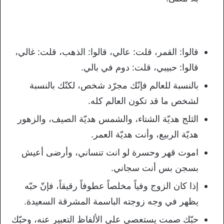
قالوا: القمر، قلت: عالي، قالوا: الذهب، قلت: غالي،
قالوا: حبيبي، قلت: دوم في بالي.
بالنسبة للعالم فإنّك مجرّد شخص، لكنّك بالنسبة
لشخص ما قد تكون العالم كله.
الثلج هديّة الشتاء، والشمس هديّة الصيف، والزهور
هديّة الربيع، وأنت هديّة العمر.
اموت قهر وحسرة لو انت تنساني، وأرضى أعيش
بسجن بس أنت سجاني.
إذا كان الزوج وفياً مخلصاً عطوفاً رقيقاً، فإنّ حبّه
يظهر في وجه زوجته الباسمة المشرقة السعيدة.
حبّك صمت يستعصي على الألفاظ التعبير عنه، وحبّك