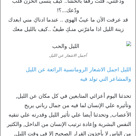
ودّعتني، قلت رفقاً بالحشا.. كيف يَنسى الحزنَ قلب
ودّعك…؟!
قد عرفت الآن ما عيبُ الهوى .. عندما ادناكِ مني ابعدك
زينة الليل اذا مامَرّني منـكِ طيفٌ ..كيف بالليل معك
أجمل الاشعار عن الليل
الليل اجمل الاشعار الرومانسية الرائعة عن الليل
والمشاعر التي تولد فيه
تحدثنا اليوم أعزائي المتابعين في كل مكان عن الليل,
وتأثيره علي الإنسان لما فيه من جمال رباني يريح
الأعصاب, وتحدثنا أيضا علي تأثير الليل وقدرته علي تنقيه
النفس البشرية وإعادة ترتيب الإنسان من الداخل, والكثير
من الناس لا يأخذون القرار الصحيح إلا في وقت الليل,