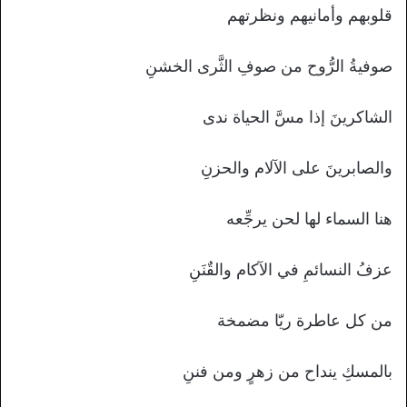
قلوبهم وأمانيهم ونظرتهم
صوفيةُ الرُّوح من صوفِ الثَّرى الخشنِ
الشاكرينَ إذا مسَّ الحياة ندى
والصابرينَ على الآلام والحزنِ
هنا السماء لها لحن يرجِّعه
عزفُ النسائمِ في الآكام والقٌنَنِ
من كل عاطرة ريّا مضمخة
بالمسكِ ينداح من زهرٍ ومن فننِ