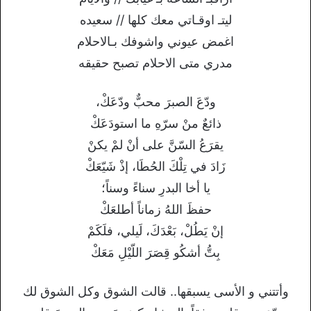
ليتـ اوقـاتي معك كلها // سعيده
اغمض عيوني واشوفك بـالاحلام
مدري متى الاحلام تصبح حقيقه
ودّعَ الصبرَ محبٌّ ودّعَكْ،
ذائعٌ منْ سرّهِ ما استودَعَكْ
يقرَعُ السّنَّ على أنْ لمْ يكنْ
زَادَ في تِلْكَ الحُطَا، إذْ شَيّعَكْ
يا أخا البدرِ سناءً وسناً؛
حفظَ اللهُ زماناً أطلعَكْ
إنْ يَطُلْ، بَعْدَكَ، لَيلي، فلَكَمْ
بِتُّ أشكُو قِصَرَ اللّيْلِ مَعَكْ
وأتتني و الأسى يسبقها.. قالت الشوق وكل الشوق لك