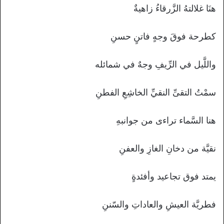
هنَا غلالتهُ الزَّرقاءُ زاهيةٌ
كطرحة فوقَ وجهٍ فاتنٍ حسنِ
واللَّيل في الرِّيفِ وجهٌ في شمائله
سمْتُ التقىِّ النقيِّ الخاشِعِ الفطنِ
هنا السَّماء تراءى من جوانبهِ
نقيَّة من دخانِ الغازِ والعفنِ
يمتد فوق تجاعيد وأفئدةٍ
فطريَّة العيشِ والعاداتِ والسّننِ