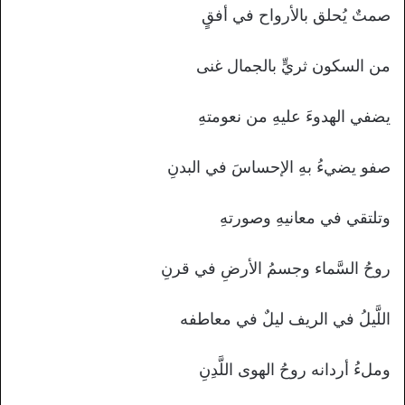
صمتٌ يُحلق بالأرواح في أفقٍ
من السكون ثريٍّ بالجمال غنى
يضفي الهدوءَ عليهِ من نعومتهِ
صفو يضيءُ بهِ الإحساسَ في البدنِ
وتلتقي في معانيهِ وصورتهِ
روحُ السَّماء وجسمُ الأرضِ في قرنِ
اللَّيلُ في الريف ليلٌ في معاطفه
وملءُ أردانه روحُ الهوى اللَّدِنِ