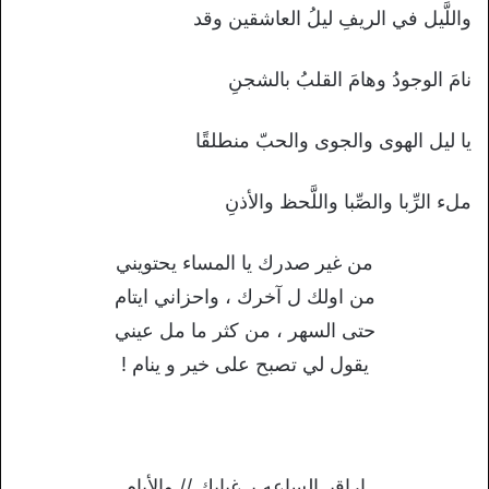
واللَّيل في الريفِ ليلُ العاشقين وقد
نامَ الوجودُ وهامَ القلبُ بالشجنِ
يا ليل الهوى والجوى والحبّ منطلقًا
ملء الرِّبا والصِّبا واللَّحظ والأذنِ
من غير صدرك يا المساء يحتويني
من اولك ل آخرك ، واحزاني ايتام
حتى السهر ، من كثر ما مل عيني
يقول لي تصبح على خير و ينام !
اراقبـ الساعه بـ غيابك // والأيام