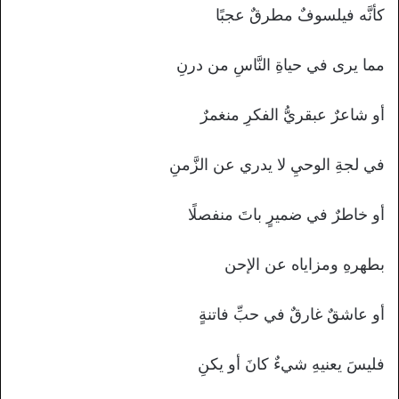
كأنَّه فيلسوفٌ مطرقٌ عجبًا
مما يرى في حياةِ النَّاسِ من درنِ
أو شاعرٌ عبقريُّ الفكرِ منغمرٌ
في لجةِ الوحيِ لا يدري عن الزَّمنِ
أو خاطرٌ في ضميرٍ باتَ منفصلًا
بطهرهِ ومزاياه عن الإحن
أو عاشقٌ غارقٌ في حبِّ فاتنةٍ
فليسَ يعنيهِ شيءٌ كانَ أو يكنِ