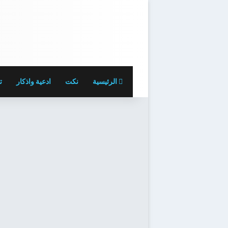
الرئيسية
نكت
ادعية واذكار
ت