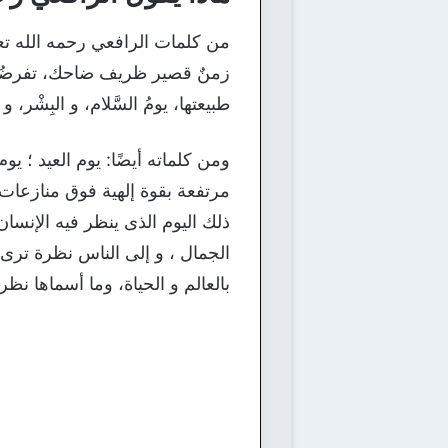
من كلمات الرافعي رحمه الله تعالى
زمنٌ قصير ظريف ضاحك، تفرضُهُ ال
طبيعتها، يومُ السَّلام، و البِشْر،
ومن كلماته أيضًا: يوم العيد ؛ يو
مرتفعة بقوة إلهية فوق منازعات ا
ذلك اليوم الذى ينظر فيه الإنسا
الجمال ، و إلى الناس نظرة ترى 
بالعالم و الحياة، وما أسماها ن