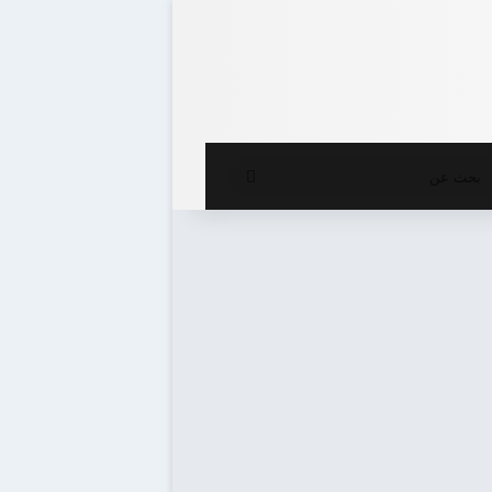
ع المظلم
بحث
عن