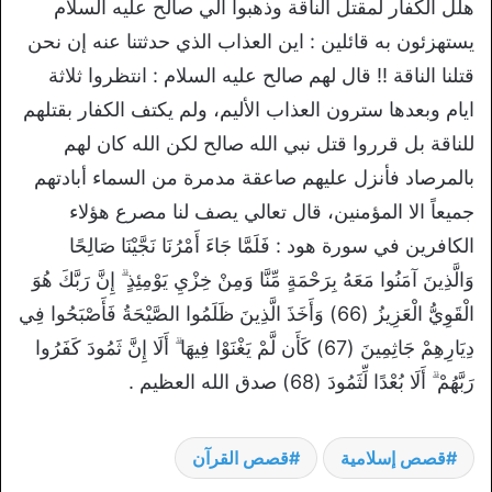
هلل الكفار لمقتل الناقة وذهبوا الي صالح عليه السلام
يستهزئون به قائلين : اين العذاب الذي حدثتنا عنه إن نحن
قتلنا الناقة !! قال لهم صالح عليه السلام : انتظروا ثلاثة
ايام وبعدها سترون العذاب الأليم، ولم يكتف الكفار بقتلهم
للناقة بل قرروا قتل نبي الله صالح لكن الله كان لهم
بالمرصاد فأنزل عليهم صاعقة مدمرة من السماء أبادتهم
جميعاً الا المؤمنين، قال تعالي يصف لنا مصرع هؤلاء
الكافرين في سورة هود : فَلَمَّا جَاءَ أَمْرُنَا نَجَّيْنَا صَالِحًا
وَالَّذِينَ آمَنُوا مَعَهُ بِرَحْمَةٍ مِّنَّا وَمِنْ خِزْيِ يَوْمِئِذٍ ۗ إِنَّ رَبَّكَ هُوَ
الْقَوِيُّ الْعَزِيزُ (66) وَأَخَذَ الَّذِينَ ظَلَمُوا الصَّيْحَةُ فَأَصْبَحُوا فِي
دِيَارِهِمْ جَاثِمِينَ (67) كَأَن لَّمْ يَغْنَوْا فِيهَا ۗ أَلَا إِنَّ ثَمُودَ كَفَرُوا
رَبَّهُمْ ۗ أَلَا بُعْدًا لِّثَمُودَ (68) صدق الله العظيم .
قصص إسلامية
قصص القرآن