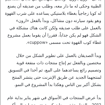
الطبية وحكى له ما دار معه، وطلب من صديقه أن يصنع
له كوبا زجاجياً بغطاء بلاستيكي يساعده على شرب القهوة
وهو يقود سيارته دون مشاكل، وبدأ بالفعل «ارون»
بالعمل على طلب صديقه ولكن كانت هناك مشكلة في
الشكل فهو لم يكن جذاباً، فقررا أن يقوما بعمل مشروع
غطاء كوب القهوة تحت مسمى «cuppow».
وبدأ الصديقان بالعمل على تطوير الشكل من خلال
مختصين وبالفعل تم إنتاج منتجات ذات منفعة قوية
وتصميم رائع يساعدهما على البيع، ثم أخذا في التسويق
لمنتجهما الجديد عن طريق الإنترنت حتى ينتشر المنتج
بشكل أكبر بين الناس وهكذا بدأ المشروع في النمو.
بدأ عرض المنتجات في الأسواق في شهر يناير بداية عام
2012 وبالفعل حقق مبيعات كبيرة حتى تحولت إلى أكبر