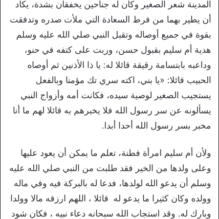
المدينة شعر الصغير وكأن له جناحين يخفقان بشدة، يكاد
أن يطير بهما من فرط السعادة التي ملأت صدره وتدفقت
بقوة في جميع أوصاله وتقبل النبي صلي الله عليه وسلم
هدية أم سليم بقبول حسن، وربت على كتفه في حنو،
وداعبه بابتسامة رقيقة قائلا له: يا ذا الأذنين ثم أوصاه
الحبيب قائلا: «يا بني، اکته سري تك مؤمنا وبالفعل
يستجيب الصغير لوصية سيده، فكانت أمه وأزواج النبي
يسألونه عن سر رسول الله فلا يخبرهم به قائلا لهم ما أنا
مخبر بسر رسول الله أحدا أبدا.
ولأن أم سليم امرأة فطنة، تعلم ما يمكن أن يعود عليها
وعلى ولدها من الخير فقد طلبت من النبي صلي الله عليه
وسلم أن يدعو الله لولدها، فدعا له بالبركة فيه وفي ماله
وولده وكان كثيرا ما يدعو له قائلا ، اللهم ارزقه مالا وولدا
وبارك له. وقد استجاب الله سبحانه دعاء نبيه ، فكان شود