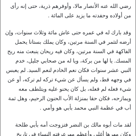
رضي الله عنه الأنصار مالا، وأوفرهم ذرية، حتى إنه رأی
من أولاده وحفدته ما يزيد على المائة .
وقد بارك له في عمره حتى عاش مائة وثلاث سنوات، وإن
أرضه لتثمر في السنة مرتين، وكان يملك بستانا يحمل
الفاكهة في السنة مرتين، وكان فيه ريحان ينبعث منه ريح
المسك. يا لها من بركة، ويا له من صحابي جليل، خدم
النبي عشر سنوات فكان نعم الخادم لنعم السيد. لم يعبس
في وجهه قط، ولم يسأل عن شيء تركه لم تركه، أو عن
شيء فعله لم فعله، بل كان يحنو عليه ويتلطف معه
ويمازحه، فكان حقا بمنزلة الأب الحنون الرحيم، وهل ثمة
أب في عظمة النبي محمد بأبي هو وأمي .
لقد مات أبوه مالك بن النضر فتزوجت أمه بأبي طلحة
وكان مهرها أغلى وأعظم مهرعرفته النساء في تاريخ