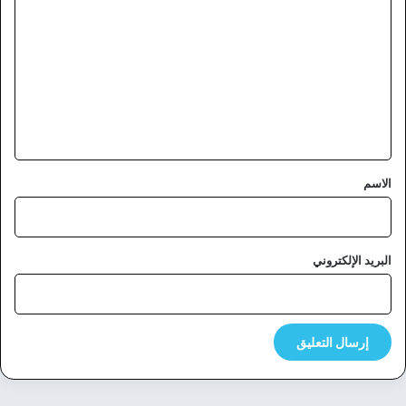
ل
ت
ع
ل
ي
ق
*
الاسم
البريد الإلكتروني