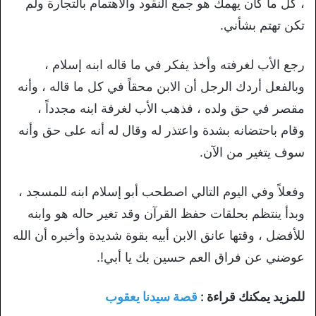
، كل ما كان يهمك هو جمع النقود والاهتمام بالتجارة ولم
تكن تهتم بشأني.
رجع الأب لغرفته وأخذ يفكر في ما قاله ابنه إسلام ،
وبالفعل أردك الرجل أن الابن محقاً في كل ما قاله ، وأنه
مقصر في حق ولده ، فذهب الأب لغرفة ابنه مجدداً ،
وقام باحتضانه بشدة واعتذر له وقال له أنه على حق وأنه
سوف يتغير من الآن.
وفعلاً وفي اليوم التالي اصطحب أبو إسلام ابنه للمسجد ،
وبدأ ينتظم بحلقات حفظ القرآن وقد تغير حاله هو وابنه
للأفضل ، وقتها عانق الابن أبيه بقوة شديدة وأخبره أن الله
عوضني عن فراق العم حسين بك يا أبي!.
للمزيد يمكنك قراءة :
قصة سيدنا يعقوب