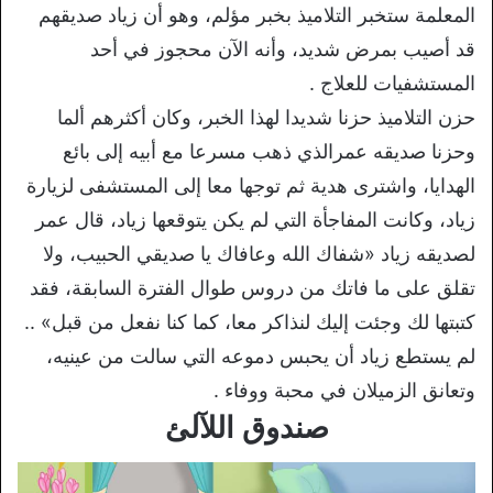
المعلمة ستخبر التلاميذ بخبر مؤلم، وهو أن زياد صديقهم
قد أصيب بمرض شديد، وأنه الآن محجوز في أحد
المستشفيات للعلاج .
حزن التلاميذ حزنا شديدا لهذا الخبر، وكان أكثرهم ألما
وحزنا صديقه عمرالذي ذهب مسرعا مع أبيه إلى بائع
الهدايا، واشترى هدية ثم توجها معا إلى المستشفى لزيارة
زياد، وكانت المفاجأة التي لم يكن يتوقعها زياد، قال عمر
لصديقه زياد «شفاك الله وعافاك يا صديقي الحبيب، ولا
تقلق على ما فاتك من دروس طوال الفترة السابقة، فقد
كتبتها لك وجئت إليك لنذاكر معا، كما كنا نفعل من قبل» ..
لم يستطع زياد أن يحبس دموعه التي سالت من عينيه،
وتعانق الزميلان في محبة ووفاء .
صندوق اللآلئ