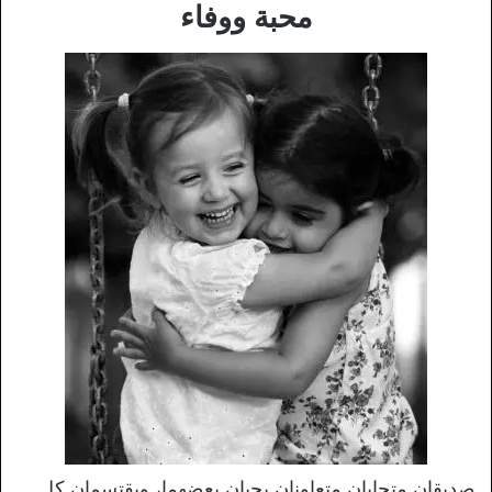
محبة ووفاء
صديقان متحابان متعاونان يحبان بعضهما، ويقتسمان كل