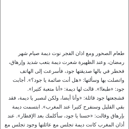
طعام الصحور ومع اذان الفجر نوت ديمة صيام شهر
رمضان، وعند الظهيرة شعرت ديمة بتعب شديد وإرهاق،
فخطر في بالها صديقتها جود، فأسرعت إلى الهاتف
واتصلت بها وسألتها: «هل أنت صائمة يا جود؟». أجابت
جود: «طبعا!». قالت لها ديمة: «أنا متعبة كثيرا».
فشجعتها جود قائلة: «وأنا أيضا، ولكن لنصبر يا ديمة، فقد
بقي القليل وسنفرح كثيرا عند المغرب». ابتسمت ديمة
بإرهاق وقالت: «حسنا يا جود، سأكلمك بعد الإفطار». عند
أذان المغرب كانت ديمة تجلس مع عائلتها وجود تجلس مع