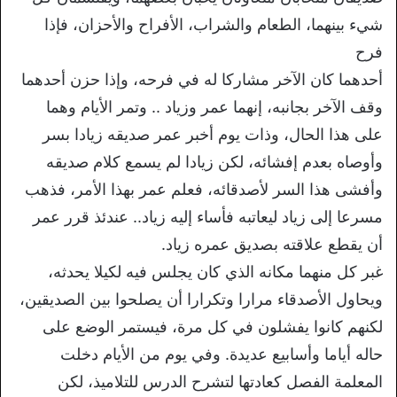
شيء بينهما، الطعام والشراب، الأفراح والأحزان، فإذا
فرح
أحدهما كان الآخر مشاركا له في فرحه، وإذا حزن أحدهما
وقف الآخر بجانبه، إنهما عمر وزياد .. وتمر الأيام وهما
على هذا الحال، وذات يوم أخبر عمر صديقه زيادا بسر
وأوصاه بعدم إفشائه، لكن زيادا لم يسمع كلام صديقه
وأفشى هذا السر لأصدقائه، فعلم عمر بهذا الأمر، فذهب
مسرعا إلى زياد ليعاتبه فأساء إليه زياد.. عندئذ قرر عمر
أن يقطع علاقته بصديق عمره زياد.
غبر كل منهما مكانه الذي كان يجلس فيه لكيلا يحدثه،
ويحاول الأصدقاء مرارا وتكرارا أن يصلحوا بين الصديقين،
لكنهم كانوا يفشلون في كل مرة، فيستمر الوضع على
حاله أياما وأسابيع عديدة. وفي يوم من الأيام دخلت
المعلمة الفصل كعادتها لتشرح الدرس للتلاميذ، لكن