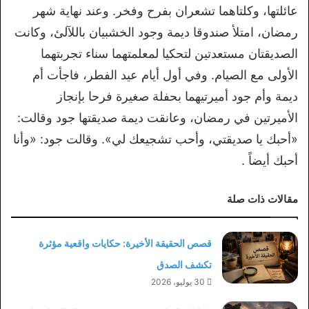
عائلتها، وكلتاهما تشعران بفرح وفخر. وعند نهاية شهر
رمضان، امتلأ صندوقا ديمة وجود الخشبيان باللآلئ، وكانت
الصديقتان مستعدتين لتحكيا لمعلمتهما سناء تجربتهما
الأولى مع الصيام. وفي أول أيام عيد الفطر، فاجأت أم
ديمة وأم جود أميرتيهما بحفلة صغيرة فرحا بإنجاز
الأميرتين في رمضان، وعانقت ديمة صديقتها جود وقالت:
«أحبك يا صديقتي، وأحب تشجيعك لي». وقالت جود: «وأنا
أحبك أيضاً .
مقالات ذات صلة
قصص الحقيقة الأخيرة: حكايات واقعية مؤثرة
تكشف الصدق
30 يوليو، 2026