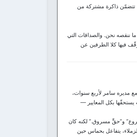
ي تتضمّن ذاكرة مشتركة من
نا ما ننقصه نحن. والصداقات التي
قّف فيها كلا الطرفين عن
ع مديره سامر لأربع سنوات،
ستحقّها بكل المعايير —
روع” و”حقٍّ مسروق.” لكنه كان
الزملاء، يتفاعل بحماس حين