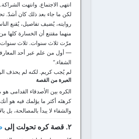
انتهى الاجتماع. وانتهت الشراكة.
لكن ما جاء بعد ذلك كان أشدّ. ت
روايته، يُضيف تفاصيل، يُقنع الن
منهما مقتنع أن الخسارة كلها من
مرّت ثلاث سنوات. ثلاث سنوات
— أول من علم عبر أحد المعارف 
الشفاء.”
لم يُجب كريم. لكنه لم يحذف الر
العبرة من القصة
الكره بين الأصدقاء القدامى هو من
كرهتَه أكثر ما يؤلمك فيه هو أ
والشفاء لا يبدأ بالمصالحة، بل با
٢. قصة كره تحولت إلى
ص