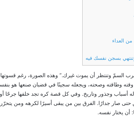
وتنتهي بسجن نفسك فيه
شرب السمّ وتنتظر أن يموت غيرك.” وهذه الصورة، رغم قسوتها،
قته وطاقته وصحته، ويجعله سجينًا في قضبان صنعها هو بنفس
سباب وجذور وتاريخ. وفي كل قصة كره تجد خلفها جرحًا أو خيانة
تى صار جدارًا. الفرق بين من يبقى أسيرًا لكرهه ومن يتحرّر
: أن يختار نفسه.