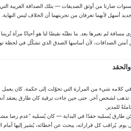
د سنوات صارتا من أوثق الصديقات — بتلك الصداقة الغريبة الت
يد أسهل لأنهما تعرفان من تجربتهما أن الخلاف ليس النهاية.
 مسافة لم نعبرها بعد. ما نظنّه نقيضًا لنا هو أحيانًا مرآة تُرين
من أمتن الصداقات، لأن أساسها الصدق الذي تشكّل في لحظة تو
ي كلامه شيء من المرارة التي تحوّلت إلى حكمة. كان يعمل م
 تذهب لشخص آخر. حتى حين جاءت ترقية كان طارق يعتقد أنه ي
لةً للمدير.
كن طارق يُسمّيه حقدًا في البداية — كان يُسمّيه “عدم رضا مش
يوم. يُراقب كل قراراته، يبحث عن أخطائه، يُشير إليها أمام 