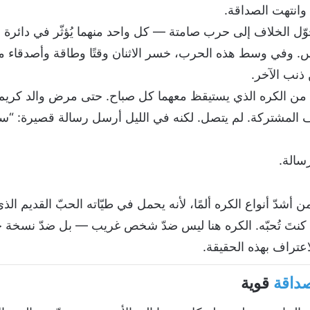
 وانتهت الصداقة.
حوّل الخلاف إلى حرب صامتة — كل واحد منهما يُؤثّر في دائرة
اس. وفي وسط هذه الحرب، خسر الاثنان وقتًا وطاقة وأصدقاء مشت
 ذنب الآخر.
 من الكره الذي يستيقظ معهما كل صباح. حتى مرض والد كري
المشتركة. لم يتصل. لكنه في الليل أرسل رسالة قصيرة: “سم
سالة.
 أشدّ أنواع الكره ألمًا، لأنه يحمل في طيّاته الحبّ القديم ال
نك كنتَ تُحبّه. الكره هنا ليس ضدّ شخص غريب — بل ضدّ نسخة
لاعتراف بهذه الحقيقة.
داقة
قوية