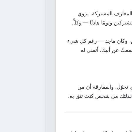
 المعارف المشتركة، يروي
ركين ونومًا هادئًا — وكلٌّ
م، وكان ماجد — رغم كل شيء
عتُ عن أبيك. أتمنى له
ذي تحوّل. والمفارقة أن من
 خذلتك من شخص كنتَ تثق به.