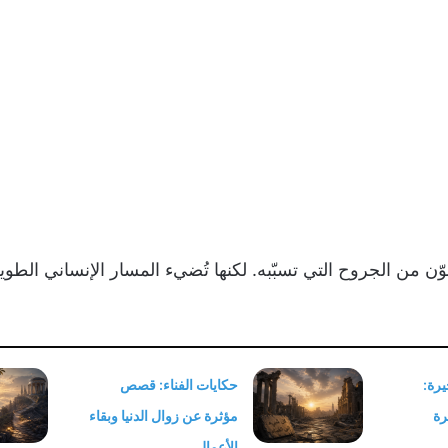
ُهوّن من الجروح التي تسبّبه. لكنها تُضيء المسار الإنساني الطو
رة:
حكايات الفناء: قصص
رة
مؤثرة عن زوال الدنيا وبقاء
الأعمال