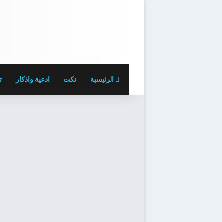
الرئيسية
نكت
ادعية واذكار
ت