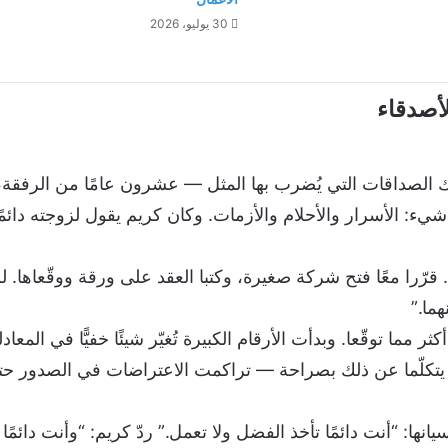
30 يوليو، 2026
الصداقات التي يُضرب بها المثل — عشرون عامًا من الرفقة، 
يء: الأسرار والأحلام والأزمات. وكان كريم يقول لزوجته دائمًا
را معًا فتح شركة صغيرة، وكتبا العقد على ورقة ووقّعاها. لم 
ما.”
ر مما توقّعا. وبدأت الأرقام الكبيرة تُغيّر شيئًا خفيًّا في المعاد
 لم يتكلّما عن ذلك بصراحة — تراكمت الاعتراضات في الصدور ح
نها: “أنت دائمًا تأخذ الفضل ولا تعمل.” ردّ كريم: “وأنت دائمًا ت