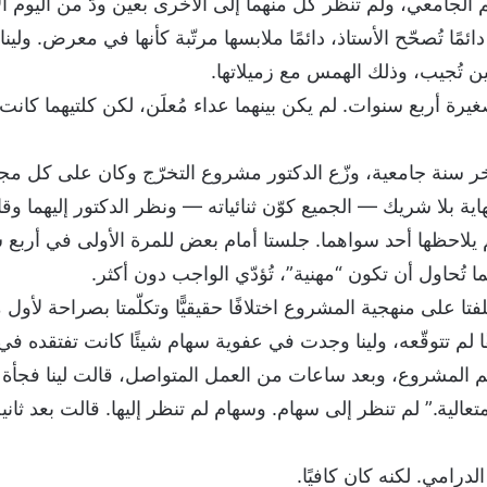
لجامعي، ولم تنظر كل منهما إلى الأخرى بعين ودّ من اليوم ال
لًا، دائمًا تُصحّح الأستاذ، دائمًا ملابسها مرتّبة كأنها في معرض. و
حين تُجيب، وذلك الهمس مع زميلاتها.
ة أربع سنوات. لم يكن بينهما عداء مُعلَن، لكن كلتيهما كانت تت
خر سنة جامعية، وزّع الدكتور مشروع التخرّج وكان على كل مجم
ية بلا شريك — الجميع كوّن ثنائياته — ونظر الدكتور إليهما وقال
يلاحظها أحد سواهما. جلستا أمام بعض للمرة الأولى في أربع
 تُحاول أن تكون “مهنية”، تُؤدّي الواجب دون أكثر.
لفتا على منهجية المشروع اختلافًا حقيقيًّا وتكلّمتا بصراحة ل
 لم تتوقّعه، ولينا وجدت في عفوية سهام شيئًا كانت تفتقده في
يم المشروع، وبعد ساعات من العمل المتواصل، قالت لينا فجأ
الية.” لم تنظر إلى سهام. وسهام لم تنظر إليها. قالت بعد ثانية
الدرامي. لكنه كان كافيًا.