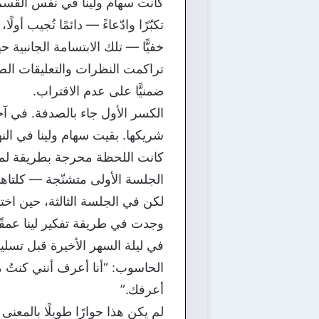
كانت سهام ولينا في نفس القسم ا
تكبّرًا وادّعاءً — دائمًا تُجيب أو
خفيًّا — تلك الابتسامة الجانبية 
تراكمت النظرات والتعليقات الصغير
ضمنيًّا على عدم الاقتراب.
الكسر الأول جاء بالصدفة. في آ
شريكها. بقيت سهام ولينا في النها
كانت اللحظة محرجة بطريقة لم 
الجلسة الأولى متشنّجة — كلتاهما
لكن في الجلسة الثالثة، حين اخت
وجدت في طريقة تفكير لينا عمقًا
في ليلة السهر الأخيرة قبل تسل
الحاسوب: “أنا أعرف أنني كنتُ متع
أعرفك.”
لم يكن هذا حوارًا طويلًا بالمعنى 