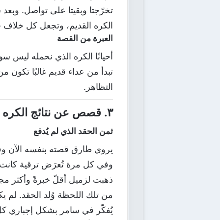
تخرّجتا وبقيتا على تواصل. وبع
الكره القديم، وتجعل كل خلاف جد
العبرة من القصة
أحيانًا الكره الذي نحمله ليس سوى
تبدأ من عداء قديم غالبًا تكون 
التظاهر.
٣. قصص عن نتائج الكره والحقد
ثمن الحقد الذي لم يُدفع
يروي طارق قصته بنفسه الآن وف
وفي كل مرة تُعرَض ترقية كانت
ذهبت لزميل أقلّ خبرةً وأكثر مجام
من تلك اللحظة وُلد الحقد. لم ي
يُفكّر في سامر بشكل إجباري كل 