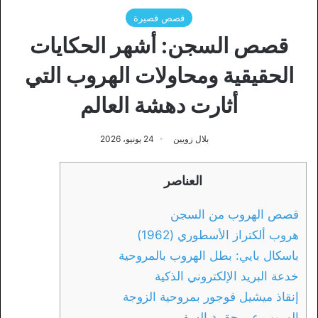
قصص قصيرة
قصص السجن: أشهر الحكايات
الحقيقية ومحاولات الهروب التي
أثارت دهشة العالم
بلال زويين
24 يونيو، 2026
العناصر
قصص الهروب من السجن
هروب ألكتراز الأسطوري (1962)
باسكال بايي: بطل الهروب بالمروحية
خدعة البريد الإلكتروني الذكية
إنقاذ ميشيل فوجور بمروحية الزوجة
الهروب عبر حقيبة السفر