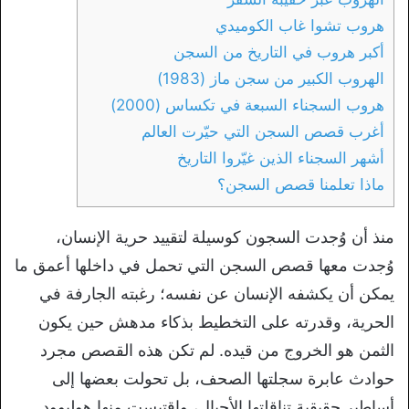
هروب تشوا غاب الكوميدي
أكبر هروب في التاريخ من السجن
الهروب الكبير من سجن ماز (1983)
هروب السجناء السبعة في تكساس (2000)
أغرب قصص السجن التي حيّرت العالم
أشهر السجناء الذين غيّروا التاريخ
ماذا تعلمنا قصص السجن؟
منذ أن وُجدت السجون كوسيلة لتقييد حرية الإنسان،
وُجدت معها قصص السجن التي تحمل في داخلها أعمق ما
يمكن أن يكشفه الإنسان عن نفسه؛ رغبته الجارفة في
الحرية، وقدرته على التخطيط بذكاء مدهش حين يكون
الثمن هو الخروج من قيده. لم تكن هذه القصص مجرد
حوادث عابرة سجلتها الصحف، بل تحولت بعضها إلى
أساطير حقيقية تناقلتها الأجيال، واقتبست منها هوليوود