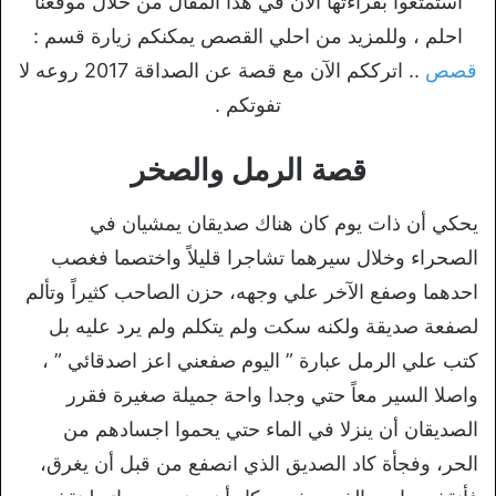
استمتعوا بقراءتها الآن في هذا المقال من خلال موقعنا
احلم ، وللمزيد من احلي القصص يمكنكم زيارة قسم :
قصص
.. اترككم الآن مع قصة عن الصداقة 2017 روعه لا
تفوتكم .
قصة الرمل والصخر
يحكي أن ذات يوم كان هناك صديقان يمشيان في
الصحراء وخلال سيرهما تشاجرا قليلاً واختصما فغصب
احدهما وصفع الآخر علي وجهه، حزن الصاحب كثيراً وتألم
لصفعة صديقة ولكنه سكت ولم يتكلم ولم يرد عليه بل
كتب علي الرمل عبارة ” اليوم صفعني اعز اصدقائي ” ،
واصلا السير معاً حتي وجدا واحة جميلة صغيرة فقرر
الصديقان أن ينزلا في الماء حتي يحموا اجسادهم من
الحر، وفجأة كاد الصديق الذي انصفع من قبل أن يغرق،