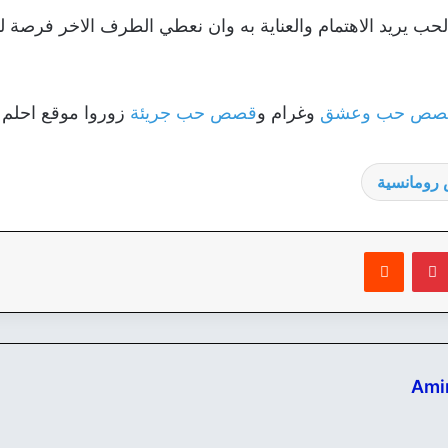
ب يريد الاهتمام والعناية به وان نعطي الطرف الاخر فرصة ل
صص حب وعشق
وغرام و
قصص حب جريئة
زوروا موقع احلم .
ومانسية
بينتيريست
‏Reddit
Ami