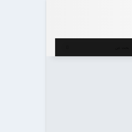
ع المظلم
بحث
عن