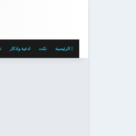
الرئيسية
نكت
ادعية واذكار
ت