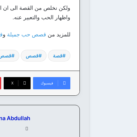
ولكن نخلص من القصة الى ان الح
واظهار الحب والتعبير عنه.
للمزيد من
قصص حب جميلة
و
ق
قصة
قصص
قصص ر
فيسبوك
‫X
na Abdullah
في
سب