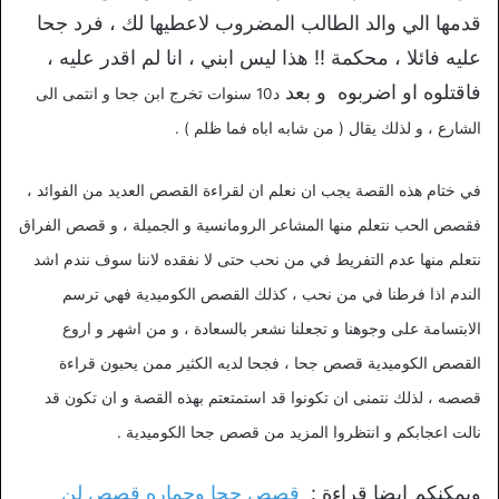
قدمها الي والد الطالب المضروب لاعطيها لك ، فرد جحا
عليه فائلا ، محكمة !! هذا ليس ابني ، انا لم اقدر عليه ،
فاقتلوه او اضربوه و بعد
د
10 سنوات تخرج ابن جحا و انتمى الى
الشارع ، و لذلك يقال ( من شابه اباه فما ظلم ) .
في ختام هذه القصة يجب ان نعلم ان لقراءة القصص العديد من الفوائد ،
فقصص الحب نتعلم منها المشاعر الرومانسية و الجميلة ، و قصص الفراق
نتعلم منها عدم التفريط في من نحب حتى لا نفقده لاننا سوف نندم اشد
الندم اذا فرطنا في من نحب ، كذلك القصص الكوميدية فهي ترسم
الابتسامة على وجوهنا و تجعلنا نشعر بالسعادة ، و من اشهر و اروع
القصص الكوميدية قصص جحا ، فجحا لديه الكثير ممن يحبون قراءة
قصصه ، لذلك نتمنى ان تكونوا قد استمتعتم بهذه القصة و ان تكون قد
نالت اعجابكم و انتظروا المزيد من قصص جحا الكوميدية .
ويمكنكم ايضا قراءة :
قصص جحا وحماره قصص لن