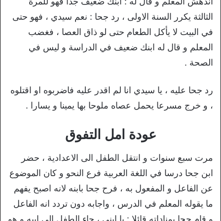
اندهش المعلم و قال له : ابنك ضعيف جدا فهو للمرة
الثالثة يكرر السنة الاولى ، رد جحا : نعم سيدي ، فهو حتى
في البيت لا يأكل الطعام حتى لو ذاق العصا ، فغضب
المعلم و قال له ابنك ضعيف في الدراسة و ليس في
الصحة .
رد جحا عليه ، يا سيدي انا لم اقدر عليه فاضربوه او اقتلوه
، و خرج مسرعا يحمل عصاه ملوحا بها يمينا و يسارا .
عودة امل التفوق
مرت سبع سنوات و انتقل الطفل الى الاعدادية ، حضر
ابن جحا درسا في اللغة العربية فرع النحو و كان الموضوع
عن الفاعل و المفعول به ، فرح جحا بابنه لانه اصبح يفهم
ما يقوله المعلم في الدرس ، واجابه دون تردد انه الفاعل
و قام جحا بمناداته قائلا : يا ابني ، جاء الطفل الى اببه و هو