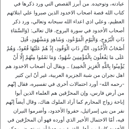
عبادته، وتوحيده. من أبرز القصص التي ورد ذكرها في
كتاب الله قصة اصحاب الاخدود الذين صبروا علي ابتلائهم
العظيم، وعلي اذي اعداء الله سبحانه وتعالي، ورد ذكر
أصحاب الأخدود في سورة البروج، قال تعالى: (وَالسَّمَاءِ
ذَاتِ الْبُرُوجِ، وَالْيَوْمِ الْمَوْعُودِ، وَشَاهِدٍ وَمَشْهُودٍ، قُتِلَ
أَصْحَابُ الْأُخْدُودِ، النَّارِ ذَاتِ الْوَقُودِ، إِذْ هُمْ عَلَيْهَا قُعُودٌ، وَهُمْ
عَلَى مَا يَفْعَلُونَ بِالْمُؤْمِنِينَ شُهُودٌ، وَمَا نَقَمُوا مِنْهُمْ إِلَّا أَنْ
يُؤْمِنُوا بِاللَّهِ الْعَزِيزِ الْحَمِيدِ) .. ويقال أن أصحاب الاخدود هم
اهل نجران من شبة الجزيرة العربية، غير أنّ ابن كثير
-رحمه الله- أورد احتمالات أخرى في تفسيره، فقال إنّهم
من أرض فارس، وإن المحرَّقين هم العلماء الذين أبوا
إباحة زواج المحارم كما أراد الملوك هناك، وقال أيضاً إنّهم
نفر من بني إسرائيل، حفروا الأخدود، وأضرموا النيران
فيه، أمّا الاحتمال الأخير الذي أورده فهو أن المحرَّقين في
الأخدود كانوا من أهل الفترة ويسعدنا أن نستعرض معكم