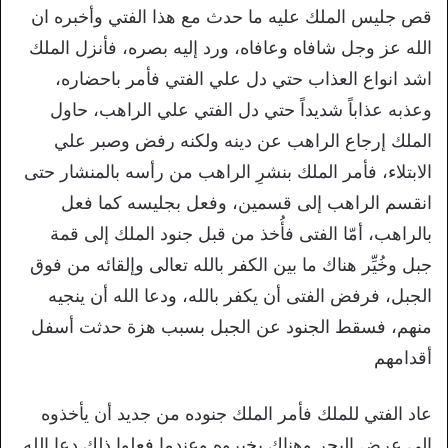
قص جليس الملك عليه ما حدث مع هذا الفتي وأخبره ان
الله عز وجل شافاه وعافاه، ورد إليه بصره، فأنزل الملك
اشد انواع العذاب حتي دل علي الفتي فأمر باحضاره،
وعذبه عذاباً شديداً حتي دل الفتي علي الراهب، حاول
الملك إرجاع الراهب عن دينه ولكنه رفض وصبر علي
الابتلاء، فأمر الملك بنشرِ الراهب من رأسه بالمنشار حتى
انقسم الراهب إلى قسمين، وفعل بجليسه كما فعل
بالراهب، أمّا الفتى فأُخذ من قبل جنود الملك إلى قمة
جبل وخُيِّر هناك ما بين الكفر بالله تعالى وإلقائه من فوق
الجبل، فرفض الفتى أن يكفر بالله، ودعا الله أن ينجيه
منهم، فسقط الجنود عن الجبل بسبب هزة حدثت أسفل
أقدامهم
عاد الفتي للملك فأمر الملك جنوده من جديد أن يأخذوه
الي عرض البحر وهناك يخيروه وعندما فعلوا ذلك دعا الله