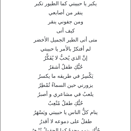
يكبر يا حبيبتي كما الطيور تكبر
ينقر من أصابعي
ومن جفوني ينقر
كيف أتى
متى أتى الطير الجميل الأخضر
لم أفتكرْ بالأمر يا حبيبتي
إنَّ الذي يُحبُّ لا يُفَكِّرُ
حُبُّكِ طفلٌ أشقرُ
يَكْسِرُ في طريقه ما يكسرُ
يزورني حين السماءُ تُمْطِرُ
يلعبُ في مشاعري و أصبرُ
حُبُّكِ طفلٌ مُتْعِبٌ
ينام كلُّ الناس يا حبيبتي ويَسْهَرُ
طفلٌ على دموعه لا أقدرُ
حُبُّكِ ينمو وحدهُ كما الحقولُ تُزْهِرُ