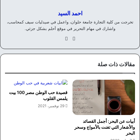
احمد السيد
تخرجت من كلية التجارة جامعة حلوان، واعمل في صيدليات سيف كمحاسب،
واشارك في مهام التحرير في موقع أحلم بشكل جزئي.
موق
في
ع
سب
الوي
وك
ب
مقالات ذات صلة
قصيدة حب الوطن مصر 100 بيت
يلمس القلوب
29 نوفمبر، 2021
أبيات عن البحر: أجمل القصائد
والأشعار التي تغنت بالأمواج وسحر
البحر