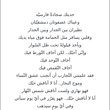
حديثك سجادةٌ فارسيّه
وعيناك عصفوتان دمشقيّتان
تطيران بين الجدار وبين الجدار
وقلبي يسافر مثل الحمامة فوق مياه يديك
ويأخذ قيلولةً تحت ظل السّوار
وإنّي أحبّك.. لكن أخاف التّورط فيك
أخاف التّوحد فيك
أخاف التّقمص فيك
فقد علمتني التّجارب أن أتجنب عشق النّساء
وموج البحار.. أنا لا أناقش حبّك
فهو نهاري ولست أناقش شمس النّهار
أنا لا أناقش حبّك.. فهو يقرّر في أيّ يوم سيأتي
وفي أيّ يومٍ سيذهب