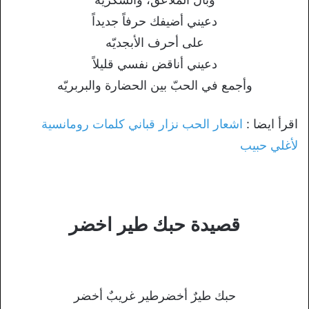
دعيني أضيفك حرفاً جديداً
على أحرف الأبجديّه
دعيني أناقض نفسي قليلاً
وأجمع في الحبّ بين الحضارة والبربريّه
اقرأ ايضا :
اشعار الحب نزار قباني كلمات رومانسية
لأغلي حبيب
قصيدة حبك طير اخضر
حبك طيرٌ أخضرطير غريبٌ أخضر