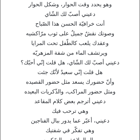
وهو يحدد وقت الحوار، وشكل الحوار
دعيني أصبّ لك الشّاي
أنت خرافيّة الحسن هذا الصّباح
وصوتك نقشٌ جميلٌ على ثوب مرّاكشيه
وعقدك يلعب كالطّفل تحت المرايا
ويرتشف الماء من شفة المزهريّه
دعيني أصبّ لك الشّاي، هل قلت إنّي أحبّك؟
هل قلت إنّي سعيدٌ لأنّك جئت
وأنّ حضورك يسعد مثل حضور القصيده
ومثل حضور المراكب، والذّكريات البعيده
دعيني أترجم بعض كلام المقاعد
وهي ترحب فيك
دعيني، أعبّر عما يدور ببال الفناجين
وهي تفكّر في شفتيك
وبال الملاعق، والسّكريه