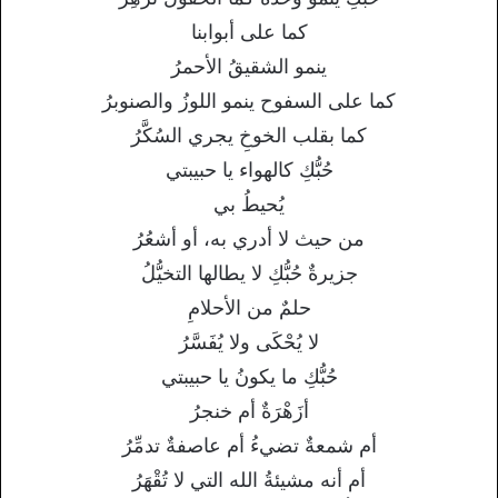
كما على أبوابنا
ينمو الشقيقُ الأحمرُ
كما على السفوح ينمو اللوزُ والصنوبرُ
كما بقلب الخوخِ يجري السُكَّرُ
حُبُّكِ كالهواء يا حبيبتي
يُحيطُ بي
من حيث لا أدري به، أو أشعُرُ
جزيرةٌ حُبُّكِ لا يطالها التخيُّلُ
حلمٌ من الأحلامِ
لا يُحْكَى ولا يُفَسَّرُ
حُبُّكِ ما يكونُ يا حبيبتي
أزَهْرَةٌ أم خنجرُ
أم شمعةٌ تضيءُ أم عاصفةٌ تدمِّرُ
أم أنه مشيئةُ الله التي لا تُقْهَرُ