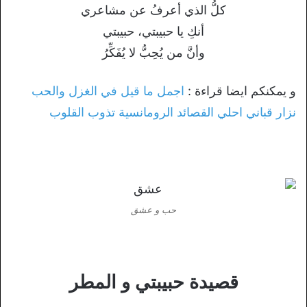
كلُّ الذي أعرفُ عن مشاعري
أنكِ يا حبيبتي، حبيبتي
وأنَّ من يُحِبُّ لا يُفَكِّرُ
و يمكنكم ايضا قراءة :
اجمل ما قيل في الغزل والحب
نزار قباني احلي القصائد الرومانسية تذوب القلوب
حب و عشق
قصيدة حبيبتي و المطر