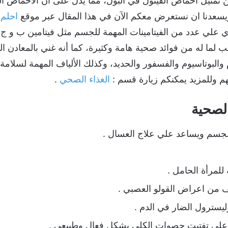
مثيل أحماض الفينول في البول، ممّا يدلّ على أنّ الأحماض الف
سعدنا ان نستعرض معكم الآن في هذا المقال عبر موقع
احلم
ف
 علي عدد من الفيتامينات المهمة للجسم مثل فيتامين ب و ج ، 
ب لما له من فوائد صحية هامة وكثيرة، كما أنه غني بالمعادن ال
البوتاسيوم والفسفور والحديد، وكذلك الألياف المهمة لسلامة ا
م وللمزيد يمكنكم زيارة قسم :
الغذاء الصحي
.
الصحية
الجسم ويساعد علي علاج العسال .
 للمرأة الحامل .
فف من اعراض القولو العصبي .
سترول الضار في الدم .
ل علي تفتيت حصوات الكلي بشكل فعال وطبيعي .