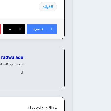
فوائد
فيسبوك
‫X
radwa adel
تخرجت من كلية الألسن، ولدي خبرة 8 سنوات في كتابة وانشاء المحتوي 
في
سب
وك
مقالات ذات صلة