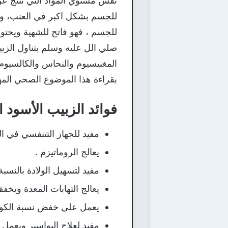
نفس مستوي المواد التي تنتج عن ت
للجسم بشكل اكبر في العنب، وي
للجسم ، فهو فاتح للشهية ويحتوي
صلي الل عليه وسلم بتناول الزبي
المغنيسيوم والنحاس والكالسيوم و
بقراءة هذا الموضوع الصحي المه
فوائد الزبيب الأسود 
مفيد للجهاز التتنفسي في 
يعالج الروماتيزم .
مفيد لتسهيل الولادة بالنسبة
يعالج التهابات المعدة ويخ
يعمل علي خفض نسبة الكولي
مفيد لعلاج البواسير ويعم