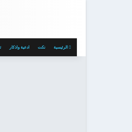
الرئيسية
نكت
ادعية واذكار
ت