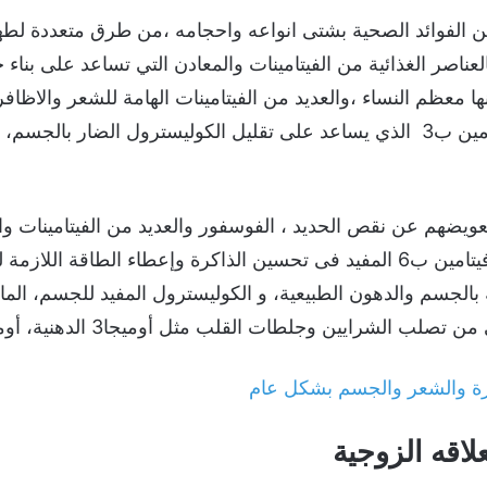
ن الفوائد الصحية بشتى انواعه واحجامه ،من طرق متعددة لطه
بالعناصر الغذائية من الفيتامينات والمعادن التي تساعد على بناء
 معظم النساء ،والعديد من الفيتامينات الهامة للشعر والاظافر 
لتعويضهم عن نقص الحديد ، الفوسفور والعديد من الفيتامينات و
حماية العضلات مثل السلينيوم، فيتامين ب6 المفيد فى تحسين الذاكرة وإعطاء 
بالجسم والدهون الطبيعية، و الكوليسترول المفيد للجسم، الماغن
لشرايين وجلطات القلب مثل أوميجا3 الدهنية، أوميجا 6 الدهنية.
شرة والشعر والجسم بشكل عام
لاقه الزوجية