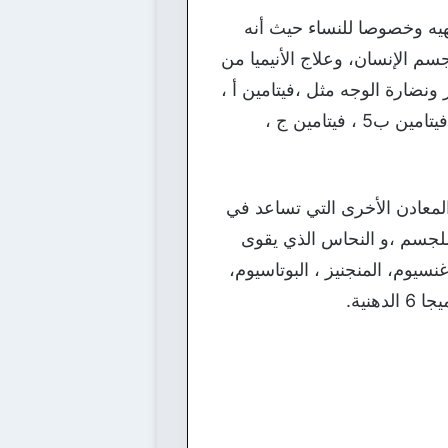
يه وخصوصا للنساء حيث أنه
 جسم الإنسان، وعلاج الأنيميا من
ونضارة الوجه مثل ،فيتامين أ ،
فيتامين ب1 ، فيتامين ب2 و فيتامين ب3 الذي يساعد على تقليل الكوليسترول الضار بالجسم، فيتامين ب5 ، فيتامين ج ،
المعادن الأخرى التي تساعد في
الطاقة اللازمة للجسم ،و النحاس الذي يقوى
سيوم، المنجنيز ، البوتاسيوم،