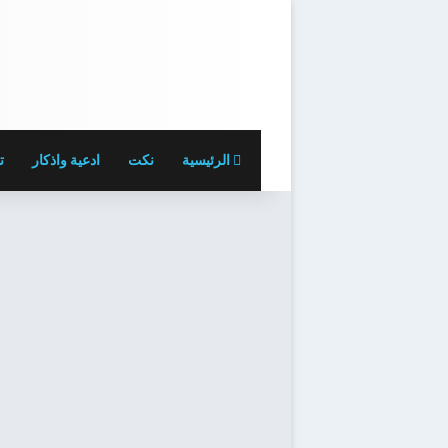
الرئيسية
نكت
ادعية واذكار
ت