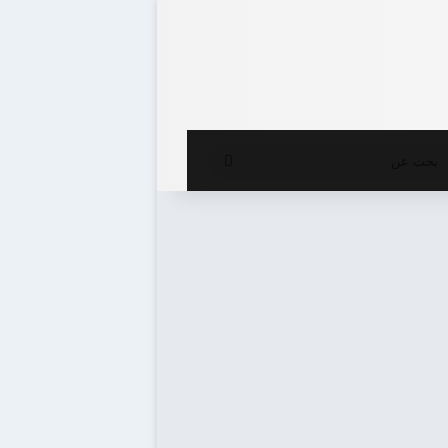
ع المظلم
بحث
عن