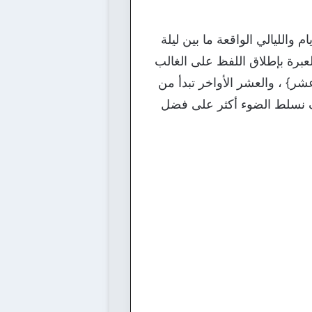
الليالي الواقعة ما بين ليلة
، سواءً كانت عشرةً كاملةً ، أو ناقصة ، باقتصارها على 9 ، حيث العبرة بإطلاق اللفظ على الغالب
{وليال عشر} ، والعشر الأواخر تبدأ من
يوم أو 30 يوم ، وفي هذا اليوم سوف نسلط الضوء أكثر على فضل