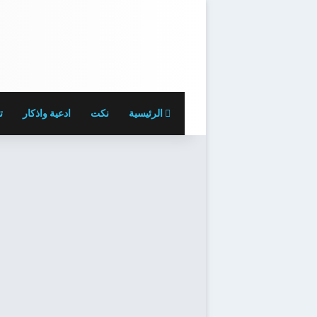
الرئيسية
نكت
ادعية واذكار
ت