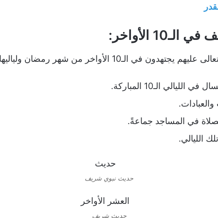
قدر
ـ10 الأواخر:
ر من شهر رمضان ولياليها ، ومن نماذج اجتهادهم ما يلي :
ليالي الـ10 المباركة.
والعبادات.
لاة في المساجد جماعةً.
لك الليالي.
حديث نبوي شريف
حديث شريف