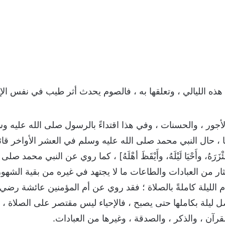
ه الليالي ، وتعلقها به ، فالصوم يحدث أثر طيب في نفس الإنس
جور ، والحسنات ، وفي هذا اقتداءً بالرسول صلى الله عليه و
حال النبي محمد صلى الله عليه وسلم في العشر الأواخر قائلةً : [ك
ّ مِئْزَرَهُ، وأَحْيَا لَيْلَهُ، وأَيْقَظَ أهْلَهُ] ، كما روي عن النبي مح
 من العبادات والطاعات ما لا يجتهد في غيره من بقية الشهور ،
 قيام الليلة كاملةً بالصلاة ؛ فقد روي عن أم المؤمنين عائشة رضي
 ليلة بكاملها حتى يصبح ، فالإحياء ليس مقتصر على الصلاة ،
قرآن ، والذكر ، والصدقة ، وغيرها من العبادات.