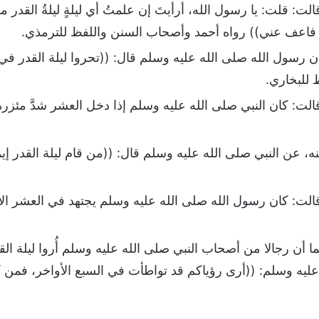
: قلت: يا رسول الله، أرأيتَ إن علمتُ أي ليلةٍ ليلةُ القدر ما
 فاعف عني)) رواه أحمد وأصحاب السنن واللفظ للترمذي.
 رسول الله صلى الله عليه وسلم قال: ((تحروا ليلة القدر في 
 للبخاري.
ت: كان النبي صلى الله عليه وسلم إذا دخل العشر شدَّ مئزره، 
 عن النبي صلى الله عليه وسلم قال: ((من قام ليلة القدر إيما
لت: كان رسول الله صلى الله عليه وسلم يجتهد في العشر الأوا
أن رجالا من أصحاب النبي صلى الله عليه وسلم أُروا ليلة القد
يه وسلم: ((أرى رؤياكم قد تواطأت في السبع الأواخر، فمن كان م