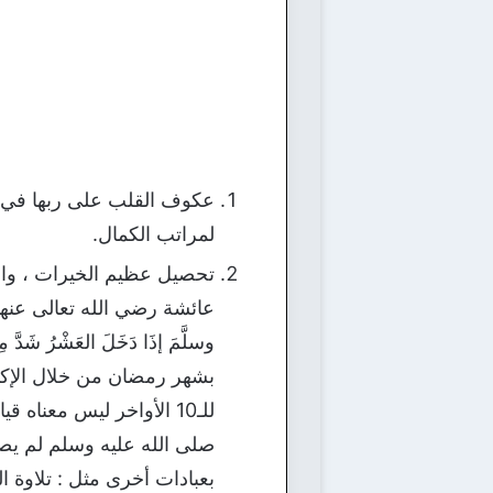
عكوف القلب على ربها في هذ
لمراتب الكمال.
تحصيل عظيم الخيرات ، والأ
عائشة رضي الله تعالى عنها ، 
وسلَّمَ إذَا دَخَلَ العَشْرُ شَدَ
بشهر رمضان من خلال الإكثار
للـ10 الأواخر ليس معناه
صلى الله عليه وسلم لم يصل
بعبادات أخرى مثل : تلاوة ال