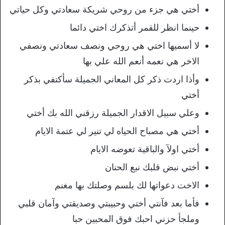
أختي هي جزء من روحي شريكة سعادتي وكل حياتي
حينما انظر للقمر أتذكرك اختي دائما
لا أسميها اختي هي روحي ونصف سعادتي ونصفي
الاخر هي نعمه أنعم الله علي بها
وأذا اردت ذكر كل المعاني الجميلة سأكتفي بذكر
أختي
وعلي سبيل الاقدار الجميلة رزقني الله بك أختي
أختي هي مصباح الحياه لي تنير لي عتمة الايام
أختي اولآ والباقية تعوضه الايام
أختي نبض قلبك نبع الحنان
الاخت دعواتها لك بلسم وصلتك بها مغنم
فأما بعد فآنتي أختي وحبيبتي وصديقتي وآمان قلبي
وملجأ حزني احبك فوق المحبين حبا