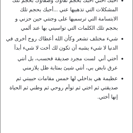
احبك أختي احبك بحجم نقاؤك وصفاؤك بحجم تلك
المشكلات التي تذهبيها عني …أحبك بحجم تلك
الابتسامة التي ترسميها على وجنتي حين حزني و
بحجم تلك الكلمات التي تواسيني بها عند ألمي
شيء مختلف تشعر وكأن الله أعطاك روح أخرى في
الدنيا لا شيء يشبه أن تكون لك أخت لا شيء أبدآ
أختي أني لست مجرد صديقة فحسب، بل أنتي
عرق نابض بي، أنتي شيئ بمثابة ظل يلازمني
عظيمة هي بداخلي لها خمس مقامات حبيبتي ثم
صديقتي ثم اختي ثم توأم روحي ثم وطني ثم الحياة
إنها أختي.