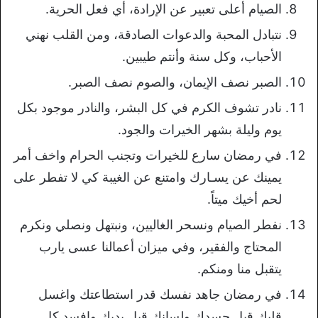
الصيام أعلى تعبير عن الإرادة، أي فعل الحرية.
نتبادل المحبة والدعوات الصادقة، ومن القلب نهني
الأحباب، وكل سنة وأنتم طيبين.
الصبر نصف الإيمان، والصوم نصف الصبر.
نادر تشوف الكرم في كل البشر، والنادر موجود بكل
يوم وليلة بشهر الخيرات والجود.
في رمضان سارع للخيرات وتجنب الحرام واخف أمر
يمينك عن يسـارك وامتنع عن الغيبة كي لا تفطر على
لحم أخيك ميتاً.
نفطر الصيام ونسحر الغاليين، ونبتهل ونصلي ونكرم
المحتاج والفقير، وفي ميزان أعمالنا عسى يارب
يتقبل منا ومنكم.
في رمضان جاهد نفسك قدر استطاعتك واغسل
قلبك قبل جسدك ولسانك قبل يديك وافسد كل