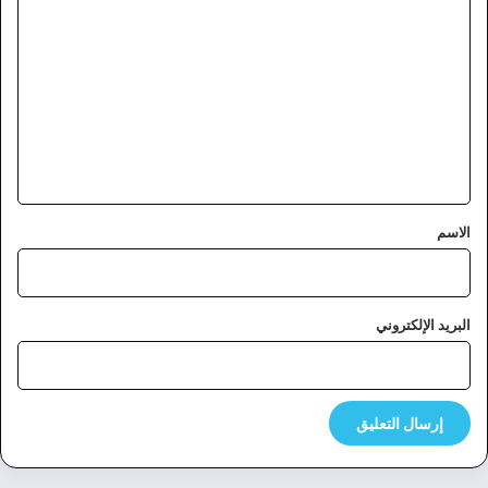
ل
ت
ع
ل
ي
ق
*
الاسم
البريد الإلكتروني