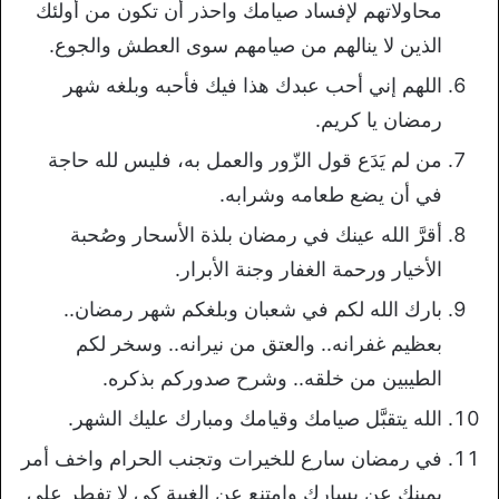
محاولاتهم لإفساد صيامك واحذر أن تكون من أولئك
الذين لا ينالهم من صيامهم سوى العطش والجوع.
اللهم إني أحب عبدك هذا فيك فأحبه وبلغه شهر
رمضان يا كريم.
من لم يَدَع قول الزّور والعمل به، فليس لله حاجة
في أن يضع طعامه وشرابه.
أقرَّ الله عينك في رمضان بلذة الأسحار وصُحبة
الأخيار ورحمة الغفار وجنة الأبرار.
بارك الله لكم في شعبان وبلغكم شهر رمضان..
بعظيم غفرانه.. والعتق من نيرانه.. وسخر لكم
الطيبين من خلقه.. وشرح صدوركم بذكره.
الله يتقبَّل صيامك وقيامك ومبارك عليك الشهر.
في رمضان سارع للخيرات وتجنب الحرام واخف أمر
يمينك عن يسارك وامتنع عن الغيبة كي لا تفطر على