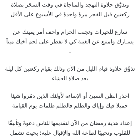
وتذوَّق حلاوة التهجد والمناجاة في وقت السحَر بصلاة
ركعتين قبل الفجر مرةً واحدةً في الأسبوع على الأقل
سارع للخيرات وتجنب الحرام واخف أمر يمينك عن
يسـارك وامتنع عن الغيبة كي لا تفطر على لحم أخيك ميتآ
..
تذوَّق حلاوة قيام الليل من الآن وذلك بقيام ركعتين كل ليلة
بعد صلاة العشاء
احذر الظن السيئ أو الإساءة لأولئك الذين دمّروا شيئا
جميلا فيك وإياك والظلم فالظلم ظلمات يوم القيامة
إعداد هدية رمضان من الآن لتقديمها للناس دعوةً وتأليفًا
للقلوب وتحبيبًا لطاعة الله والإقبال عليه؛ بحيث تشمل