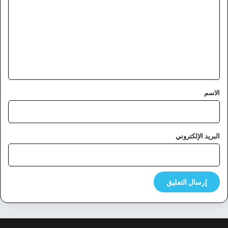
ت
ع
ل
ي
ق
*
الاسم
البريد الإلكتروني