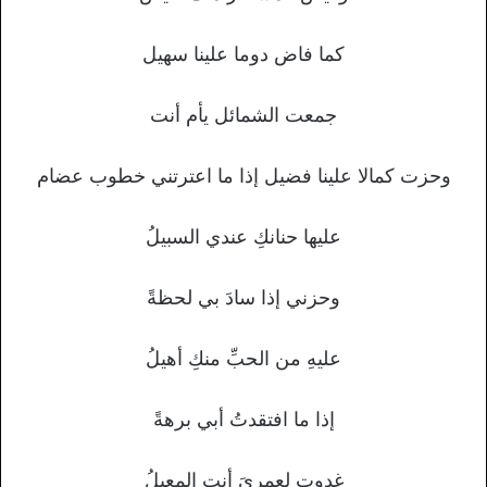
كما فاض دوما علينا سهيل
جمعت الشمائل يأم أنت
وحزت كمالا علينا فضيل إذا ما اعترتني خطوب عضام
عليها حنانكِ عندي السبيلُ
وحزني إذا سادَ بي لحظةً
عليهِ من الحبِّ منكِ أهيلُ
إذا ما افتقدتُ أبي برهةً
غدوتِ لعمريَ أنتِ المعيلُ