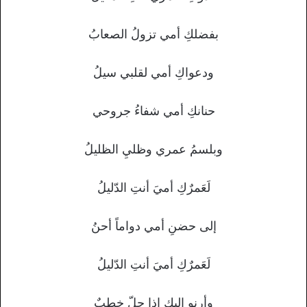
بفضلكِ أمي تزولُ الصعابُ
ودعواكِ أمي لقلبي سيلُ
حنانكِ أمي شفاءُ جروحي
وبلسمُ عمري وظليِ الظليلُ
لَعَمرٌكِ أميَ أنتِ الدّليلُ
إلى حضنِ أمي دواماً أحنُ
لَعَمرٌكِ أميَ أنتِ الدّليلُ
وأرنو إليك إذا حلّ خطبٌِ