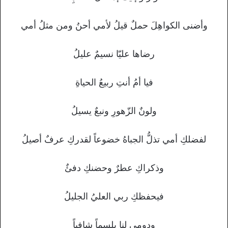
وأضنى الكواهِلَ حملٌ قيلُ لأمي أحنُ ومن مثلُ أمي
رضاها عليّا نسيمٌ عليلُ
فيا أمُ أنتِ ربيعُ الحياةِ
ولونٌ الزّهورِ ونبعٌ يسيلُ
لفضلكِ أمي تذلُّ الجباهُ خضوعاً لقدركِ عرفٌ أصيلُ
وذكراكِ عطرٌ وحضنكِ دفئٌ
فيحفظكِ ربي العليُ الجليلُ
ودومي لنا بلسماً شافياً