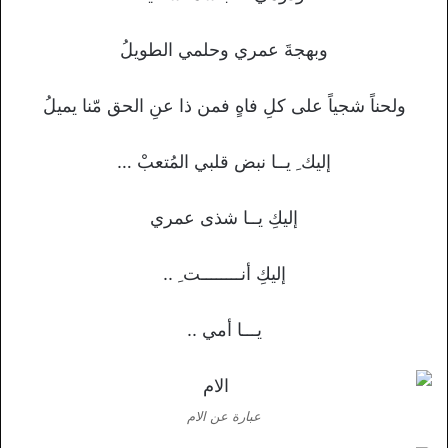
وبهجةَ عمري وحلمي الطويلُ
ولحناً شجياً على كلِ فاهٍ فمن ذا عنِ الحق مّنا يميلُ
إليك ِ يــا نبض قلبي المُتعبْ …
إليكِ يــا شذى عمري
إليكِ أنــــــــت ِ ..
يـــا أمي ..
عبارة عن الام