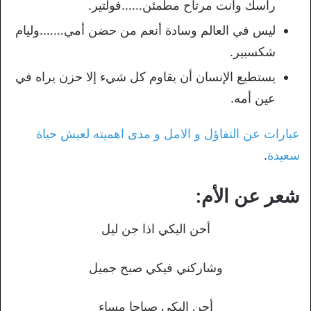
رأسك وأنت مرتاح مطمئن……فولتير.
ليس في العالم وسادة أنعم من حضن أمي…….وليام
شكسبير.
يستطيع الإنسان أن يقاوم كل شيء إلا حزن يراه في
عين أمه.
عبارات عن التفاؤل و الامل و مدى اهميته لعيش حياة
سعيدة
.
شعر عن الأم:
أحن اليكي اذا جن ليل
وشاركني فيكي صبح جميل
أحن اليكي صباحا مساء