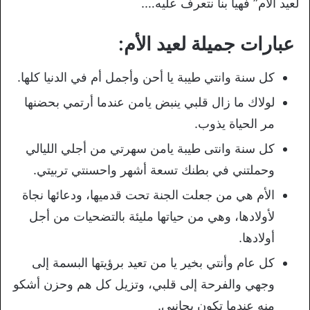
لعيد الام” فهيا بنا نتعرف عليه….
عبارات جميلة لعيد الأم:
كل سنة وانتي طيبة يا أحن وأجمل أم في الدنيا كلها.
لولاك ما زال قلبي ينبض يامن عندما أرتمي بحضنها
مر الحياة يذوب.
كل سنة وانتى طيبة يامن سهرتي من أجلي الليالي
وحملتني في بطنك تسعة أشهر واحسنتي تربيتي.
الأم هي من جعلت الجنة تحت قدميها، ودعائها نجاة
لأولادها، وهي من حياتها مليئة بالتضحيات من أجل
أولادها.
كل عام وأنتي بخير يا من تعيد برؤيتها البسمة إلى
وجهي والفرحة إلى قلبي، وتزيل كل هم وحزن أشكو
منه عندما تكون بجانبي.